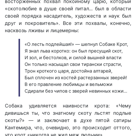
восторженных похвал покойному царю, который
«скотолюбие в душе своей питал... был в области
своей порядка насадитель, художеств и наук был
друг и покровитель». Все эти похвалы, конечно,
насквозь лживы и лицемерны:
«О лесть подлейшая!» — шепнул Собаке Крот,
Я знал льва коротко: он был пресущий скот,
И зол, и бестолков, и силой вышней власти
Он только насыщал свои тирански страсти,
Трон кроткого царя, достойна алтарей,
Был сплочен из костей растерзанных зверей!
В его правление любимцы и вельможи
Сдирали без чипов с зверей невинных кожи...
Собака удивляется наивности крота: «Чему
дивишься ты, что знатному скоту льстят подлые
скоты?» — и заключает в духе пятой сатиры
Кантемира, что, очевидно, это происходит оттого,
что крот «никогда не жил меж людьми».