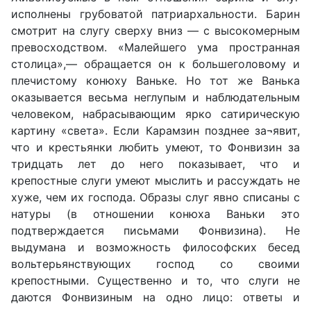
исполнены грубоватой патриархальности. Барин
смотрит на слугу сверху вниз — с высокомерным
превосходством. «Малейшего ума пространная
столица»,— обращается он к большеголовому и
плечистому конюху Ваньке. Но тот же Ванька
оказывается весьма неглупым и наблюдательным
человеком, набрасывающим ярко сатирическую
картину «света». Если Карамзин позднее за¬явит,
что и крестьянки любить умеют, то Фонвизин за
тридцать лет до него показывает, что и
крепостные слуги умеют мыслить и рассуждать не
хуже, чем их господа. Образы слуг явно списаны с
натуры (в отношении конюха Ваньки это
подтверждается письмами Фонвизина). Не
выдумана и возможность философских бесед
вольтерьянствующих господ со своими
крепостными. Существенно и то, что слуги не
даются Фонвизиным на одно лицо: ответы и