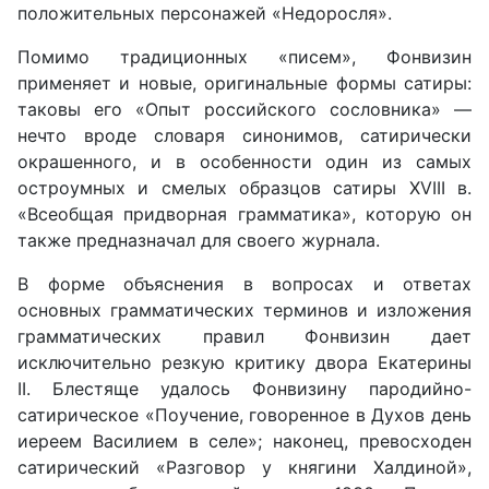
положительных персонажей «Недоросля».
Помимо традиционных «писем», Фонвизин
применяет и новые, оригинальные формы сатиры:
таковы его «Опыт российского сословника» —
нечто вроде словаря синонимов, сатирически
окрашенного, и в особенности один из самых
остроумных и смелых образцов сатиры XVIII в.
«Всеобщая придворная грамматика», которую он
также предназначал для своего журнала.
В форме объяснения в вопросах и ответах
основных грамматических терминов и изложения
грамматических правил Фонвизин дает
исключительно резкую критику двора Екатерины
II. Блестяще удалось Фонвизину пародийно-
сатирическое «Поучение, говоренное в Духов день
иереем Василием в селе»; наконец, превосходен
сатирический «Разговор у княгини Халдиной»,