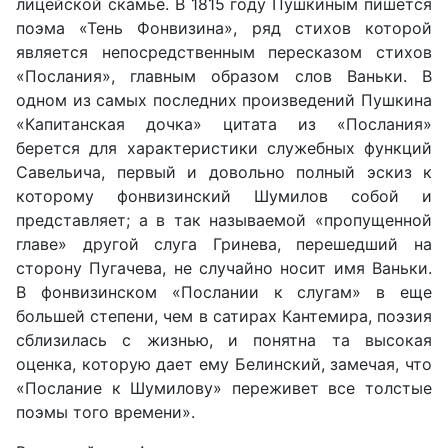
лицейской скамье. В 1815 году Пушкиным пишется
поэма «Тень Фонвизина», ряд стихов которой
является непосредственным пересказом стихов
«Послания», главным образом слов Ваньки. В
одном из самых последних произведений Пушкина
«Капитанская дочка» цитата из «Послания»
берется для характеристики служебных функций
Савельича, первый и довольно полный эскиз к
которому фонвизинский Шумилов собой и
представляет; а в так называемой «пропущенной
главе» другой слуга Гринева, перешедший на
сторону Пугачева, не случайно носит имя Ваньки.
В фонвизинском «Послании к слугам» в еще
большей степени, чем в сатирах Кантемира, поэзия
сблизилась с жизнью, и понятна та высокая
оценка, которую дает ему Белинский, замечая, что
«Послание к Шумилову» переживет все толстые
поэмы того времени».