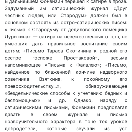
В дальнейшем Фонвизин перешел к сатире в прозе.
Задуманный им сатирический журнал «Друг
честных людей, или Стародум» должен был в
основном состоять из остро-сатирических писем:
«Письма к Стародуму от дедиловского помещика
Дурыкина» — сатира на невежественных отцов, не
умеющих дать правильное воспитание своим
детям; «Письмо Тараса Скотинина к родной его
сестре госпоже Простаковой», весьма
напоминающее «Письма к Фалалею»; «Письмо,
найденное по блаженной кончине надворного
советника Взяткина, к покойному его
превосходительству...», обнаруживающее
«бездельнические способы к угнетению бедных и
беспомощных» и др. Однако, наряду с
сатирическими письмами, Фонвизин предполагал
давать в своем журнале и письма
нравоучительного характера в тоне тех уроков
добродетели, которые звучали из уст