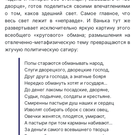
дворце», готов поделиться своими впечатлениями
о том, каков здешний свет. Самое главное, что
весь свет лежит в «неправде». И Ванька тут же
развертывает исключительно яркую картину этого
всеобщего «кругового» обмана; размышления на
отвлеченно-метафизическую тему превращаются в
жгучую политическую сатиру:
Попы стараются обманывать народ,
Слуги дворецкого, дворецкие господ,
Друг друга господа, а знатные бояря
Нередко обмануть хотят и государя...
До денег лакомы посадские, дворяне,
Судьи, подьячие, солдаты и крестьяне.
Смиренны пастыри душ наших и сердец
Изволят собирать оброк с своих овец,
Овечки женятся, плодятся, умирают,
А пастыри при том карманы набивают...
За деньги самого всевышнего творца