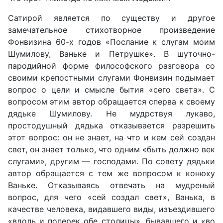
Сатирой является по существу и другое
замечательное стихотворное произведение
Фонвизина 60-х годов «Послание к слугам моим
Шумилову, Ваньке и Петрушке». В шуточно-
пародийной форме философского разговора со
своими крепостными слугами Фонвизин подымает
вопрос о цели и смысле бытия «сего света». С
вопросом этим автор обращается сперва к своему
дядьке Шумилову. Не мудрствуя лукаво,
простодушный дядька отказывается разрешить
этот вопрос: он не знает, на что и кем сей создан
свет, он знает только, что одним «быть должно век
слугами», другим — господами. По совету дядьки
автор обращается с тем же вопросом к конюху
Ваньке. Отказываясь отвечать на мудреный
вопрос, для чего «сей создал свет», Ванька, в
качестве человека, видавшего виды, изъездившего
«вдоль и поперек обе столицы», бывавшего и «во