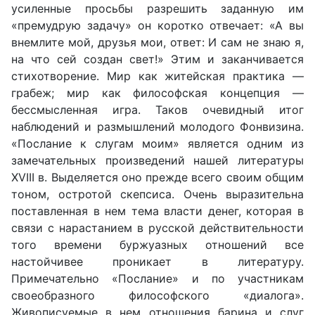
усиленные просьбы разрешить заданную им
«премудрую задачу» он коротко отвечает: «А вы
внемлите мой, друзья мои, ответ: И сам не знаю я,
на что сей создан свет!» Этим и заканчивается
стихотворение. Мир как житейская практика —
грабеж; мир как философская концепция —
бессмысленная игра. Таков очевидный итог
наблюдений и размышлений молодого Фонвизина.
«Послание к слугам моим» является одним из
замечательных произведений нашей литературы
XVIII в. Выделяется оно прежде всего своим общим
тоном, остротой скепсиса. Очень выразительна
поставленная в нем тема власти денег, которая в
связи с нарастанием в русской действительности
того времени буржуазных отношений все
настойчивее проникает в литературу.
Примечательно «Послание» и по участникам
своеобразного философского «диалога».
Живописуемые в нем отношения барина и слуг