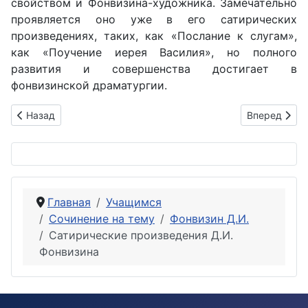
свойством и Фонвизина-художника. Замечательно
проявляется оно уже в его сатирических
произведениях, таких, как «Послание к слугам»,
как «Поучение иерея Василия», но полного
развития и совершенства достигает в
фонвизинской драматургии.
Предыдущий: Анализ комедии Д.И. Фонвизина «Недоросль»
Следующий: 
Назад
Вперед
Главная
Учащимся
Сочинение на тему
Фонвизин Д.И.
Сатирические произведения Д.И.
Фонвизина