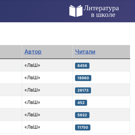
Автор
Читали
«ЛвШ»
6456
«ЛвШ»
18960
«ЛвШ»
26173
«ЛвШ»
452
«ЛвШ»
5932
«ЛвШ»
11750