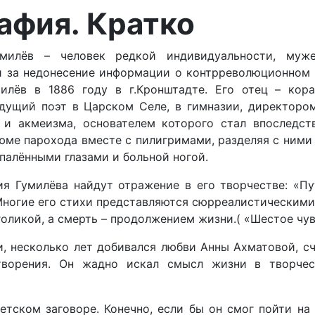
рафия. Кратко
милёв – человек редкой индивидуальности, мужес
 за недонесение информации о контрреволюционном з
милёв в 1886 году в г.Кронштадте. Его отец – ко
дущий поэт в Царском Селе, в гимназии, директоро
 и акмеизма, основателем которого стал впоследств
юме парохода вместе с пилигримами, разделяя с ними 
палёнными глазами и больной ногой.
ия Гумилёва найдут отражение в его творчестве: «Пу
 Многие его стихи представляются сюрреалистическими
оликой, а смерть – продолжением жизни.( «Шестое чув
и, несколько лет добивался любви Анны Ахматовой, с
творения. Он жадно искал смысл жизни в творчес
ветском заговоре. Конечно, если бы он смог пойти н