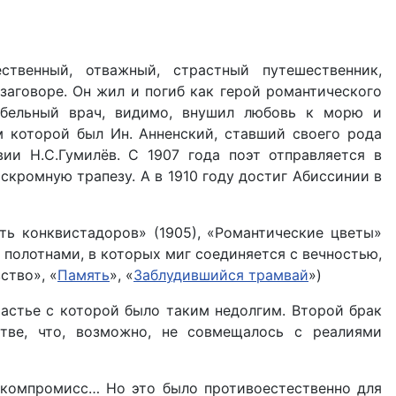
твенный, отважный, страстный путешественник,
аговоре. Он жил и погиб как герой романтического
рабельный врач, видимо, внушил любовь к морю и
м которой был Ин. Анненский, ставший своего рода
ии Н.С.Гумилёв. С 1907 года поэт отправляется в
скромную трапезу. А в 1910 году достиг Абиссинии в
ть конквистадоров» (1905), «Романтические цветы»
 полотнами, в которых миг соединяется с вечностью,
ство», «
Память
», «
Заблудившийся трамвай
»)
частье с которой было таким недолгим. Второй брак
тве, что, возможно, не совмещалось с реалиями
а компромисс… Но это было противоестественно для