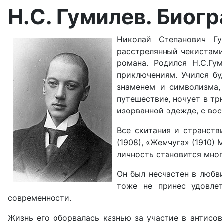
Материалы
Н.С. Гумилев. Биог
Николай Степанович Гу
расстрелянный чекистами
романа. Родился Н.С.Гу
приключениям. Учился бу
знаменем и символизма,
путешествие, ночует в тр
изорванной одежде, с вос
Все скитания и странств
(1908), «Жемчуга» (1910)
личность становится мног
Он был несчастен в любв
тоже не принес удовле
современности.
Жизнь его оборвалась казнью за участие в антисо