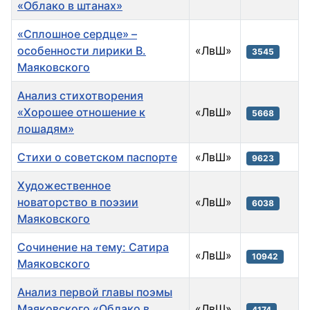
«Облако в штанах»
«Сплошное сердце» –
особенности лирики В.
«ЛвШ»
3545
Маяковского
Анализ стихотворения
«Хорошее отношение к
«ЛвШ»
5668
лошадям»
Стихи о советском паспорте
«ЛвШ»
9623
Художественное
новаторство в поэзии
«ЛвШ»
6038
Маяковского
Сочинение на тему: Сатира
«ЛвШ»
10942
Маяковского
Анализ первой главы поэмы
Маяковского «Облако в
«ЛвШ»
4174