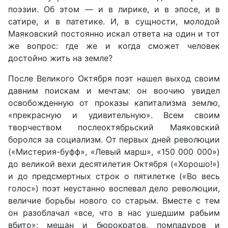
поэзии. Об этом — и в лирике, и в эпосе, и в
сатире, и в патетике. И, в сущности, молодой
Маяковский постоянно искал ответа на один и тот
же вопрос: где же и когда сможет человек
достойно жить на земле?
После Великого Октября поэт нашел выход своим
давним поискам и мечтам: он воочию увидел
освобожденную от проказы капитализма землю,
«прекрасную и удивительную». Всем своим
творчеством послеоктябрьский Маяковский
боролся за социализм. От первых дней революции
(«Мистерия-буфф», «Левый марш», «150 000 000»)
до великой вехи десятилетия Октября («Хорошо!»)
и до предсмертных строк о пятилетке («Во весь
голос») поэт неустанно воспевал дело революции,
величие борьбы нового со старым. Вместе с тем
он разоблачал «все, что в нас ушедшим рабьим
вбито»: мещан и бюрократов, помпадуров и