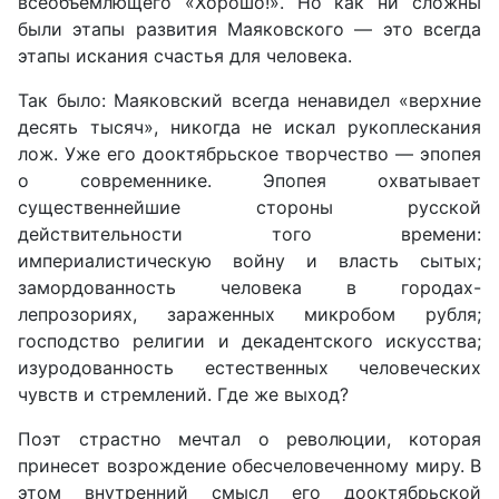
всеобъемлющего «Хорошо!». Но как ни сложны
были этапы развития Маяковского — это всегда
этапы искания счастья для человека.
Так было: Маяковский всегда ненавидел «верхние
десять тысяч», никогда не искал рукоплескания
лож. Уже его дооктябрьское творчество — эпопея
о современнике. Эпопея охватывает
существеннейшие стороны русской
действительности того времени:
империалистическую войну и власть сытых;
замордованность человека в городах-
лепрозориях, зараженных микробом рубля;
господство религии и декадентского искусства;
изуродованность естественных человеческих
чувств и стремлений. Где же выход?
Поэт страстно мечтал о революции, которая
принесет возрождение обесчеловеченному миру. В
этом внутренний смысл его дооктябрьской