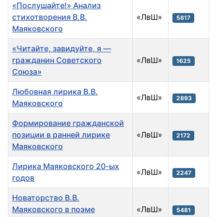
«Послушайте!» Анализ
стихотворения В.В.
«ЛвШ»
5817
Маяковского
«Читайте, завидуйте, я —
гражданин Советского
«ЛвШ»
1625
Союза»
Любовная лирика В.В.
«ЛвШ»
2893
Маяковского
Формирование гражданской
позиции в ранней лирике
«ЛвШ»
2172
Маяковского
Лирика Маяковского 20-ых
«ЛвШ»
2247
годов
Новаторство В.В.
Маяковского в поэме
«ЛвШ»
5481