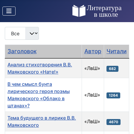
Кол-во строк:
Заголовок
Автор
Читали
Анализ стихотворения В.В.
«ЛвШ»
682
Маяковского «Нате!»
В чем смысл бунта
лирического героя поэмы
«ЛвШ»
1264
Маяковского «Облако в
штанах»?
Тема будущего в лирике В.В.
«ЛвШ»
4670
Маяковского