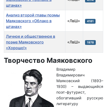
штанах»
Анализ второй главы поэмы
Маяковского «Облако в
«ЛвШ»
4181
штанах»
Личное и общественное в
поэме Маяковского
«ЛвШ»
1978
«Хорошо!»
Материалы
Творчество Маяковского
Владимир
Владимирович
Маяковский (1893–
1930) – выдающийся
поэт-футурист,
обогативший русскую
литературу