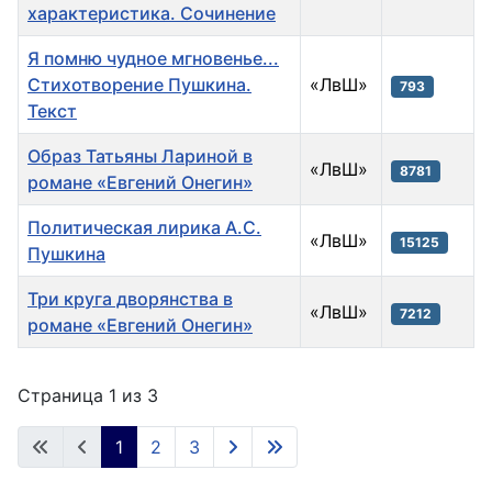
характеристика. Сочинение
Я помню чудное мгновенье...
Стихотворение Пушкина.
«ЛвШ»
793
Текст
Образ Татьяны Лариной в
«ЛвШ»
8781
романе «Евгений Онегин»
Политическая лирика А.С.
«ЛвШ»
15125
Пушкина
Три круга дворянства в
«ЛвШ»
7212
романе «Евгений Онегин»
Материалы
Страница 1 из 3
1
2
3