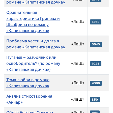
романе «Капитанская дочка»
Сравнительная
характеристика Гринева и
«ЛвШ»
1362
Швабрина по роману
«Капитанская дочка»
Проблема чести и долга в
«ЛвШ»
5045
романе «Капитанская дочка»
Пугачев – разбойник или
освободитель? (по роману
«ЛвШ»
1025
«Капитанская дочка»)
Тема любви в романе
«ЛвШ»
4386
«Капитанская дочка»
Анализ стихотворения
«ЛвШ»
850
«Анчар»
Образ Евгения Онегина
«ЛвШ»
886