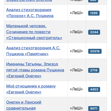
Анализ стихотворения
«ЛвШ»
1295
«Пророк» А.С. Пушкина
Маленький человек.
Сочинение по повести
«ЛвШ»
2244
«Станционный смотритель»
Анализ стихотворения А.С.
«ЛвШ»
20316
Пушкина «Памятник»
Именины Татьяны. Эпизод
пятой главы романа Пушкина
«ЛвШ»
2719
«Евгений Онегин»
Моё отношение к роману
«ЛвШ»
4453
«Евгений Онегин»
Онегин и Ленский
сравнительная
«ЛвШ»
9071