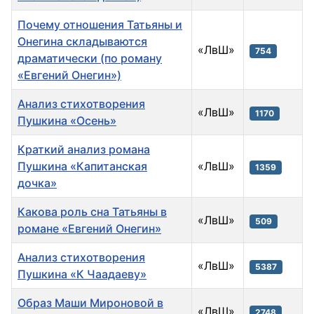
Почему отношения Татьяны и
Онегина складываются
«ЛвШ»
754
драматически (по роману
«Евгений Онегин»)
Анализ стихотворения
«ЛвШ»
1170
Пушкина «Осень»
Краткий анализ романа
Пушкина «Капитанская
«ЛвШ»
1359
дочка»
Какова роль сна Татьяны в
«ЛвШ»
509
романе «Евгений Онегин»
Анализ стихотворения
«ЛвШ»
5387
Пушкина «К Чаадаеву»
Образ Маши Мироновой в
«ЛвШ»
2748