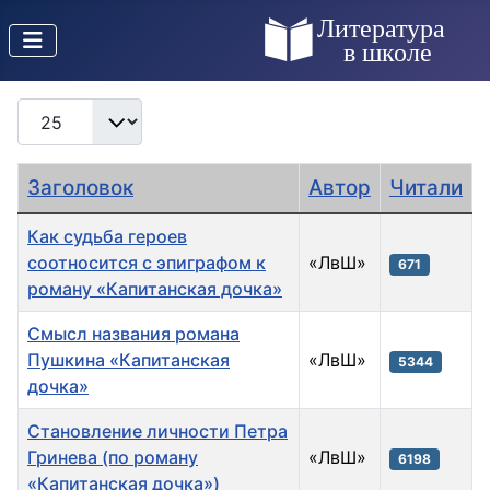
Кол-во строк:
Заголовок
Автор
Читали
Как судьба героев
соотносится с эпиграфом к
«ЛвШ»
671
роману «Капитанская дочка»
Смысл названия романа
Пушкина «Капитанская
«ЛвШ»
5344
дочка»
Становление личности Петра
Гринева (по роману
«ЛвШ»
6198
«Капитанская дочка»)