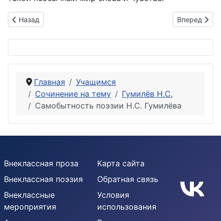
Предыдущий: Анализ стихотворения Н.С. Гумилёва «Память
Следующий: 
Назад
Вперед
Главная
Учащимся
Сочинение на тему
Гумилёв Н.С.
Самобытность поэзии Н.С. Гумилёва
Внеклассная проза
Карта сайта
Внеклассная поэзия
Обратная связь
Внеклассные
Условия
мероприятия
использования