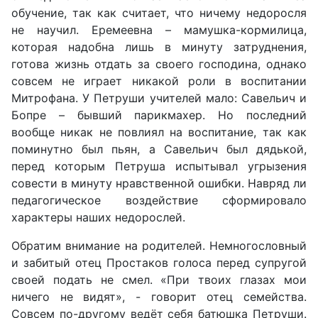
обучение, так как считает, что ничему недоросля
не научил. Еремеевна – мамушка-кормилица,
которая надобна лишь в минуту затруднения,
готова жизнь отдать за своего господина, однако
совсем не играет никакой роли в воспитании
Митрофана. У Петруши учителей мало: Савельич и
Бопре – бывший парикмахер. Но последний
вообще никак не повлиял на воспитание, так как
поминутно был пьян, а Савельич был дядькой,
перед которым Петруша испытывал угрызения
совести в минуту нравственной ошибки. Навряд ли
педагогическое воздействие сформировало
характеры наших недорослей.
Обратим внимание на родителей. Немногословный
и забитый отец Простаков голоса перед супругой
своей подать не смел. «При твоих глазах мои
ничего не видят», - говорит отец семейства.
Совсем по-другому ведёт себя батюшка Петруши.