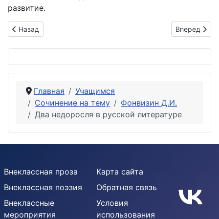
развитие.
Предыдущий: «Письмо Правдина господину N». «Недоросль
Следующий: 
Назад
Вперед
Главная
Учащимся
Сочинение на тему
Фонвизин Д.И.
Два недоросля в русской литературе
Внеклассная проза
Карта сайта
Внеклассная поэзия
Обратная связь
Внеклассные
Условия
мероприятия
использования