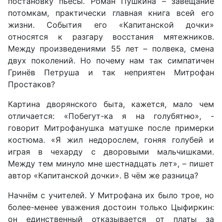
постановку пьесы. Роман Пушкина – завещание
потомкам, практически главная книга всей его
жизни. События его «Капитанской дочки»
относятся к разгару восстания мятежников.
Между произведениями 55 лет – полвека, смена
двух поколений. Но почему нам так симпатичен
Гринёв Петруша и так неприятен Митрофан
Простаков?
Картина дворянского быта, кажется, мало чем
отличается: «Побегут-ка я на голубятню», -
говорит Митрофанушка матушке после примерки
костюма. «Я жил недорослем, гоняя голубей и
играя в чехарду с дворовыми мальчишками.
Между тем минуло мне шестнадцать лет», – пишет
автор «Капитанской дочки». В чём же разница?
Начнём с учителей. У Митрофана их было трое, но
более-менее уважения достоин только Цыфиркин:
он единственный отказывается от платы за