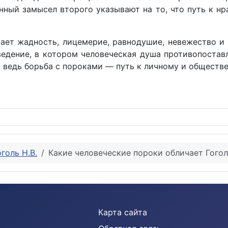
нный замысел второго указывают на то, что путь к 
ает жадность, лицемерие, равнодушие, невежество и
ведение, в котором человеческая душа противопоста
, ведь борьба с пороками — путь к личному и обществ
ии «Ревизор»
оголь Н.В.
Какие человеческие пороки обличает Гого
Карта сайта