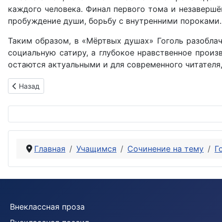
каждого человека. Финал первого тома и незавершё
пробуждение души, борьбу с внутренними пороками.
Таким образом, в «Мёртвых душах» Гоголь разоблач
социальную сатиру, а глубокое нравственное произ
остаются актуальными и для современного читателя
Предыдущий: Каким предстает мир чиновничества в комед
Назад
Главная
Учащимся
Сочинение на тему
Г
Внеклассная проза