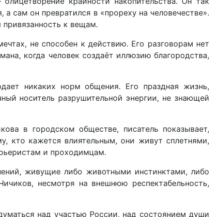
 олицетворение крайности накопительства. Он так
 а сам он превратился в «прореху на человечестве».
я привязанность к вещам.
ечтах, не способен к действию. Его разговорам нет
мана, когда человек создаёт иллюзию благородства,
юдает никаких норм общения. Его праздная жизнь,
чный носитель разрушительной энергии, не знающей
кова в городском обществе, писатель показывает,
у, кто кажется влиятельным, они живут сплетнями,
арьеристам и проходимцам.
лений, живущие либо животными инстинктами, либо
Чичиков, несмотря на внешнюю респектабельность,
адуматься над участью России, над состоянием души