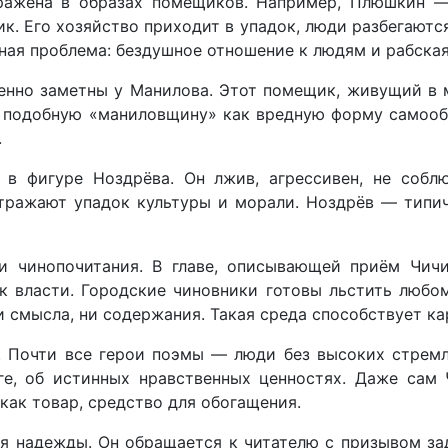
ражена в образах помещиков. Например, Плюшкин —
. Его хозяйство приходит в упадок, люди разбегаются,
ьная проблема: бездушное отношение к людям и рабска
нно заметны у Манилова. Этот помещик, живущий в м
ет подобную «маниловщину» как вредную форму самооб
.
 в фигуре Ноздрёва. Он лжив, агрессивен, не собл
отражают упадок культуры и морали. Ноздрёв — типи
 чинопочитания. В главе, описывающей приём Чичи
 власти. Городские чиновники готовы льстить любом
 смысла, ни содержания. Такая среда способствует к
ь. Почти все герои поэмы — люди без высоких стрем
ге, об истинных нравственных ценностях. Даже сам 
как товар, средство для обогащения.
ия надежды. Он обращается к читателю с призывом з