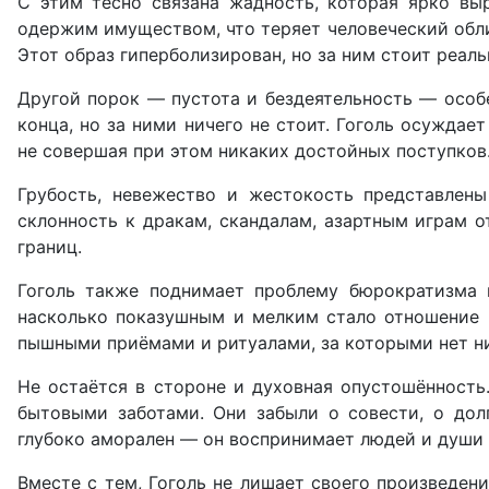
С этим тесно связана жадность, которая ярко вы
одержим имуществом, что теряет человеческий облик
Этот образ гиперболизирован, но за ним стоит реал
Другой порок — пустота и бездеятельность — особе
конца, но за ними ничего не стоит. Гоголь осужда
не совершая при этом никаких достойных поступков
Грубость, невежество и жестокость представлены
склонность к дракам, скандалам, азартным играм 
границ.
Гоголь также поднимает проблему бюрократизма и
насколько показушным и мелким стало отношение к
пышными приёмами и ритуалами, за которыми нет ни
Не остаётся в стороне и духовная опустошённост
бытовыми заботами. Они забыли о совести, о дол
глубоко аморален — он воспринимает людей и души 
Вместе с тем, Гоголь не лишает своего произведен