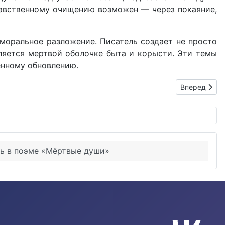
нравственному очищению возможен — через покаяние,
 моральное разложение. Писатель создает не просто
вляется мертвой оболочке быта и корысти. Эти темы
енному обновлению.
Следующий: 
Вперед
ль в поэме «Мёртвые души»