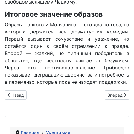
свободомыслящему Чацкому.
Итоговое значение образов
Образы Чацкого и Молчалина — это два полюса, на
которых держится вся драматургия комедии.
Первый вызывает сочувствие и уважение, но
остаётся один в своём стремлении к правде.
Второй — жалкий, но типичный победитель в
обществе, где честность считается безумием.
Через это противопоставление Грибоедов
показывает деградацию дворянства и потребность
в переменах, которые пока не находят поддержки.
Предыдущий: Женские образы в комедии Грибоедова «Горе 
Следующий: 
Назад
Вперед
Главная
Учащимся