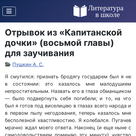
Отрывок из «Капитанской
дочки» (восьмой главы)
для заучивания
Пушкин А. С.
Я смутился: признать бродягу государем был я не
в состоянии: это казалось мне малодушием
непростительным. Назвать его в глаза обманщиком
— было подвергнуть себя погибели; и то, на что
был я готов под виселицею в глазах всего народа и
в первом пылу негодования, теперь казалось мне
бесполезной хвастливостию. Я колебался. Пугачев
мрачно ждал моего ответа. Наконец (и еще ныне с
самодовольствием поминаю эту минуту) чувство