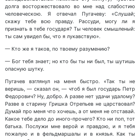
долга восторжествовало во мне над слабостию
человеческою. Я отвечал Пугачеву: «Слушай;
скажу тебе всю правду. Рассуди, могу ли я
признать в тебе государя? Ты человек смышленый:
ты сам увидел бы, что я лукавствую».
— Кто же я таков, по твоему разумению?
— Бог тебя знает; но кто бы ты ни был, ты шутишь
опасную шутку.
Пугачев взглянул на меня быстро. «Так ты не
веришь, — сказал он, — чтоб я был государь Петр
Федорович? Ну, добро. А разве нет удачи удалому?
Разве в старину Гришка Отрепьев не царствовал?
Думай про меня что хочешь, а от меня не отставай.
Какое тебе дело до иного-прочего? Кто ни поп, тот
батька. Послужи мне верой и правдою, и я тебя
пожалую и в фельдмаршалы и в князья. Как ты