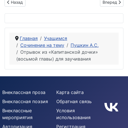
Предыдущий: Значение калмыцкой сказки в раскрытии обра
Следующий: 
Назад
Вперед
Главная
Учащимся
Сочинение на тему
Пушкин А.С.
Отрывок из «Капитанской дочки»
(восьмой главы) для заучивания
Внеклассная проза
Карта сайта
Внеклассная поэзия
Обратная связь
Внеклассные
Условия
мероприятия
использования
Авторизация
Регистрация