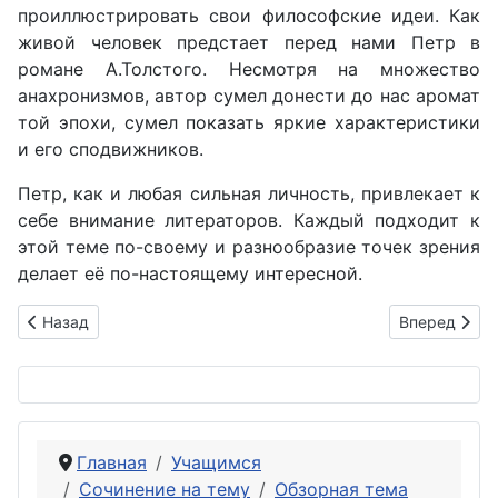
проиллюстрировать свои философские идеи. Как
живой человек предстает перед нами Петр в
романе А.Толстого. Несмотря на множество
анахронизмов, автор сумел донести до нас аромат
той эпохи, сумел показать яркие характеристики
и его сподвижников.
Петр, как и любая сильная личность, привлекает к
себе внимание литераторов. Каждый подходит к
этой теме по-своему и разнообразие точек зрения
делает её по-настоящему интересной.
Предыдущий: Сочинение на тему: Петербург в русской поэз
Следующий: 
Назад
Вперед
Главная
Учащимся
Сочинение на тему
Обзорная тема