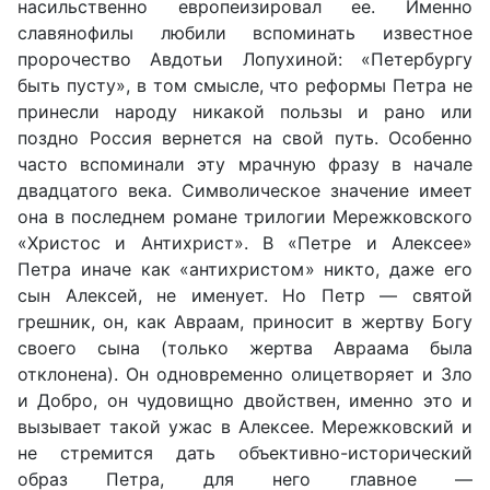
насильственно европеизировал ее. Именно
славянофилы любили вспоминать известное
пророчество Авдотьи Лопухиной: «Петербургу
быть пусту», в том смысле, что реформы Петра не
принесли народу никакой пользы и рано или
поздно Россия вернется на свой путь. Особенно
часто вспоминали эту мрачную фразу в начале
двадцатого века. Символическое значение имеет
она в последнем романе трилогии Мережковского
«Христос и Антихрист». В «Петре и Алексее»
Петра иначе как «антихристом» никто, даже его
сын Алексей, не именует. Но Петр — святой
грешник, он, как Авраам, приносит в жертву Богу
своего сына (только жертва Авраама была
отклонена). Он одновременно олицетворяет и Зло
и Добро, он чудовищно двойствен, именно это и
вызывает такой ужас в Алексее. Мережковский и
не стремится дать объективно-исторический
образ Петра, для него главное —