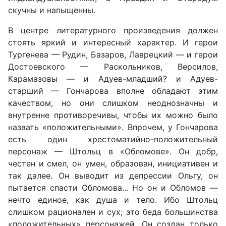
скучны и напыщенны.
В центре литературного произведения должен
стоять яркий и интересный характер. И герои
Тургенева — Рудин, Базаров, Лаврецкий — и герои
Достоевского — Раскольников, Версилов,
Карамазовы — и Адуев-младший? и Адуев-
старший — Гончарова вполне обладают этим
качеством, но они слишком неоднозначны и
внутренне противоречивы, чтобы их можно было
назвать «положительными». Впрочем, у Гончарова
есть один хрестоматийно-положительный
персонаж — Штольц в «Обломове». Он добр,
честен и смел, он умен, образован, инициативен и
так далее. Он выводит из депрессии Ольгу, он
пытается спасти Обломова... Но он и Обломов —
нечто единое, как душа и тело. Ибо Штольц
слишком рационален и сух; это беда большинства
«положительных» персонажей. Он создан только