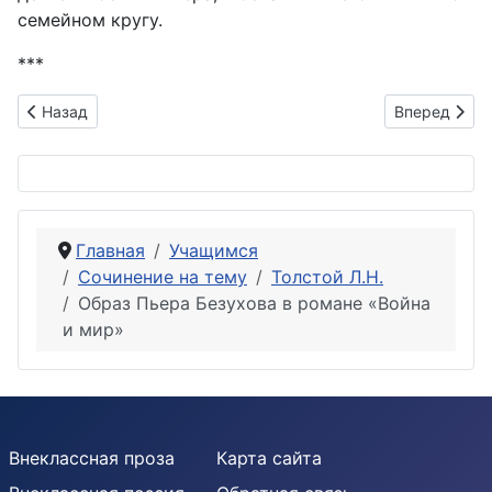
семейном кругу.
***
Предыдущий: Небо Аустерлица. Отрывок романа «Война и 
Следующий: 
Назад
Вперед
Главная
Учащимся
Сочинение на тему
Толстой Л.Н.
Образ Пьера Безухова в романе «Война
и мир»
Внеклассная проза
Карта сайта