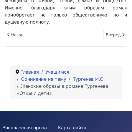
женщины в жизни, любви, семье и обществе.
Именно благодаря этим образам роман
приобретает не только общественную, но и
душевную полноту.
Предыдущий: Проблема отцов и детей в романе Тургенева 
Следующий: 
Назад
Вперед
Главная
Учащимся
Сочинение на тему
Тургенев И.С.
Женские образы в романе Тургенева
«Отцы и дети»
Внеклассная проза
Карта сайта