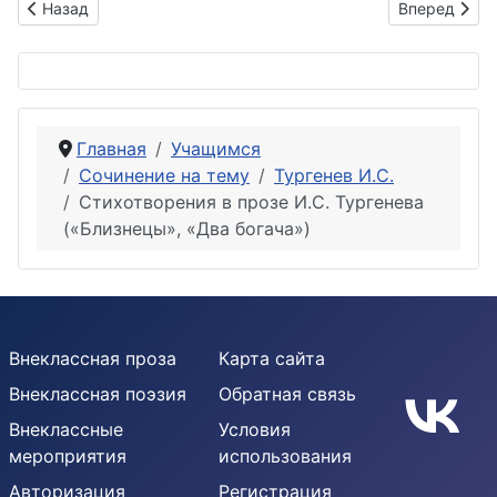
Предыдущий: Стихотворения Тургенева в прозе. Нравствен
Следующий: 
Назад
Вперед
Главная
Учащимся
Сочинение на тему
Тургенев И.С.
Стихотворения в прозе И.С. Тургенева
(«Близнецы», «Два богача»)
Внеклассная проза
Карта сайта
Внеклассная поэзия
Обратная связь
Внеклассные
Условия
мероприятия
использования
Авторизация
Регистрация