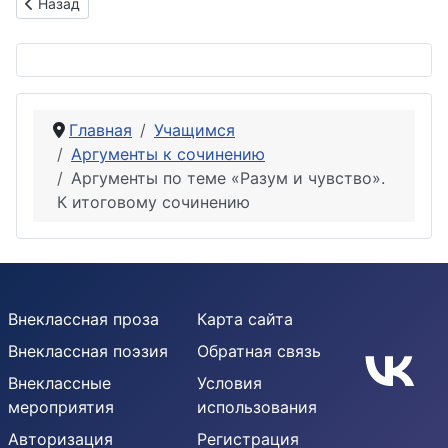
Предыдущий: Аргументы по теме «Честь и бесчестие». К ит
Назад
Главная
Учащимся
Аргументы к сочинению
Аргументы по теме «Разум и чувство».
К итоговому сочинению
Внеклассная проза
Карта сайта
Внеклассная поэзия
Обратная связь
Внеклассные
Условия
мероприятия
использования
Авторизация
Регистрация