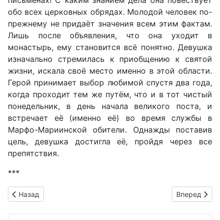
письменах! С каким знанием дела она повествует
обо всех церковных обрядах. Молодой человек по-
прежнему не придаёт значения всем этим фактам.
Лишь после объявления, что она уходит в
монастырь, ему становится всё понятно. Девушка
изначально стремилась к приобщению к святой
жизни, искала своё место именно в этой области.
Герой принимает выбор любимой спустя два года,
когда проходит тем же путём, что и в тот чистый
понедельник, в день начала великого поста, и
встречает её (именно её) во время службы в
Марфо-Мариинской обители. Однажды поставив
цель, девушка достигла её, пройдя через все
препятствия.
***
Предыдущий: Аргументы «Смелость и трусость». К итогово
Следующий: 
Назад
Вперед