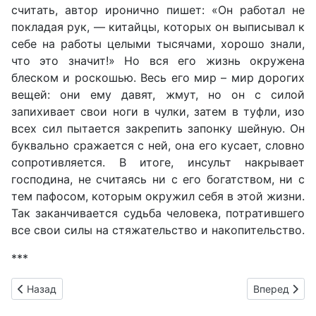
считать, автор иронично пишет: «Он работал не
покладая рук, — китайцы, которых он выписывал к
себе на работы целыми тысячами, хорошо знали,
что это значит!» Но вся его жизнь окружена
блеском и роскошью. Весь его мир – мир дорогих
вещей: они ему давят, жмут, но он с силой
запихивает свои ноги в чулки, затем в туфли, изо
всех сил пытается закрепить запонку шейную. Он
буквально сражается с ней, она его кусает, словно
сопротивляется. В итоге, инсульт накрывает
господина, не считаясь ни с его богатством, ни с
тем пафосом, которым окружил себя в этой жизни.
Так заканчивается судьба человека, потратившего
все свои силы на стяжательство и накопительство.
***
Предыдущий: Проблема влияния учителя на воспитание учен
Следующий: 
Назад
Вперед