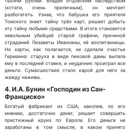
тысячи рублей. Владея отцовским наследством
(кстати, очень приличным), он мечтает
разбогатеть. Узнав, что бабушка его приятеля
Томского знает тайну трёх карт, решает добыть
эту тайну любыми средствами. В итоге становится
невольным убийцей старой графини, причиной
страданий Лизаветы Ивановны, её воспитанницы.
Но карты, как полагается, не сделали счастье
Германна: старуха в виде пиковой дамы выпала
ему в последней ставке, и неудачник проиграл все
деньги. Сумасшествие стало карой для него за
жажду наживы.
4. И.А. Бунин «Господин из Сан-
Франциско»
Богатый фабрикант из США, накопив, по его
мнению, достаточно денег, решает совершить
престижный круиз по Европе. Его деньги не
заработаны в том смысле, в каком принято