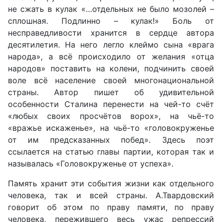
не сжать в кулак «…отдельных не было мозолей –
сплошная. Подлинно – кулак!» Боль от
несправедливости хранится в сердце автора
десятилетия. На него легло клеймо сына «врага
народа», а всё происходило от желания «отца
народов» поставить на колени, подчинить своей
воле всё население своей многонациональной
страны. Автор пишет об удивительной
особенности Сталина перенести на чей-то счёт
«любых своих просчётов ворох», на чьё-то
«вражье искаженье», на чьё-то «головокруженье
от им предсказанных побед». Здесь поэт
ссылается на статью главы партии, которая так и
называлась «Головокруженье от успеха».
Память хранит эти события жизни как отдельного
человека, так и всей страны. А.Твардовский
говорит об этом по праву памяти, по праву
человека, пережившего весь ужас репрессий