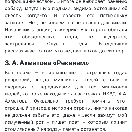
попрошайничеством. В итоге он выбирает раненую
собаку, напуганную людьми, видимо, хотевшими её
съесть когда-то. И совесть его потихоньку
затихает. Нет, не совсем, но не опасно для жизни.
Начальник станции, в скверике у которого обитали
эти обездоленные люди, не выдержал,
застрелился. Спустя годы В.Тендряков
рассказывает о том, что не даёт покоя до сих пор.
3. А. Ахматова «Реквием»
Вся поэма – воспоминание о страшных годах
репрессий, когда миллионы людей стояли в
очередях с передачками для тех миллионов
людей, которые находились в застенках НКВД. А.А.
Ахматова буквально требует помнить этот
страшный эпизод в истории страны, никто никогда
не должен забыть это, даже «…если зажмут мой
измученный рот, – пишет поэт, – которым кричит
стомильонный народ»,– память останется.