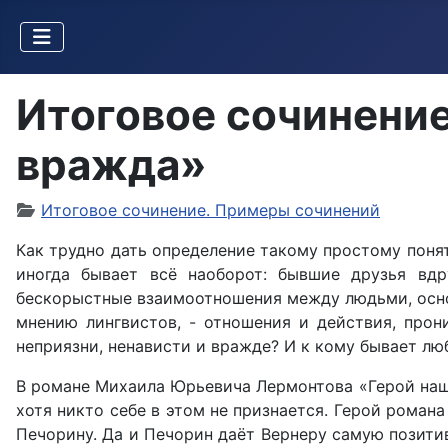
Итоговое сочинение
вражда»
Итоговое сочинение. Примеры сочинений
Как трудно дать определение такому простому понят
иногда бывает всё наоборот: бывшие друзья вдр
бескорыстные взаимоотношения между людьми, основ
мнению лингвистов, - отношения и действия, прон
неприязни, ненависти и вражде? И к кому бывает лю
В романе Михаила Юрьевича Лермонтова «Герой наше
хотя никто себе в этом не признается. Герой романа
Печорину. Да и Печорин даёт Вернеру самую позитив