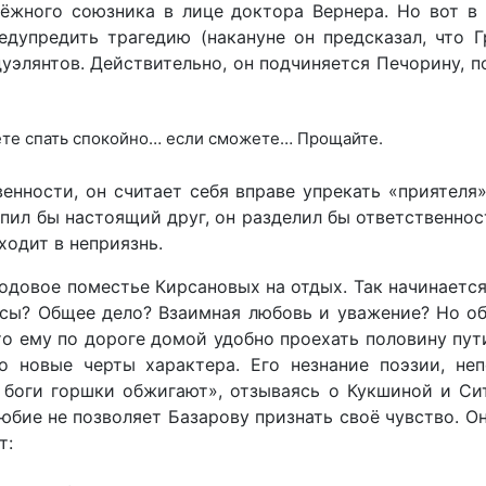
ёжного союзника в лице доктора Вернера. Но вот в
дупредить трагедию (накануне он предсказал, что 
дуэлянтов. Действительно, он подчиняется Печорину, п
жете спать спокойно… если сможете… Прощайте.
нности, он считает себя вправе упрекать «приятеля»
упил бы настоящий друг, он разделил бы ответственнос
ходит в неприязнь.
одовое поместье Кирсановых на отдых. Так начинаетс
сы? Общее дело? Взаимная любовь и уважение? Но об
то ему по дороге домой удобно проехать половину пут
 новые черты характера. Его незнание поэзии, не
 боги горшки обжигают», отзываясь о Кукшиной и Си
юбие не позволяет Базарову признать своё чувство. Он
т: