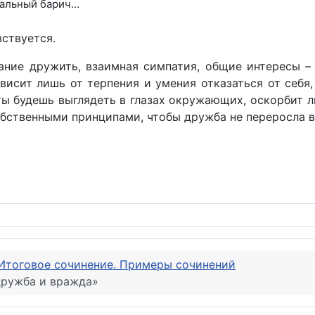
ральный барич…
вствуется.
лание дружить, взаимная симпатия, общие интересы –
висит лишь от терпения и умения отказаться от себя
к ты будешь выглядеть в глазах окружающих, оскорбит
собственными принципами, чтобы дружба не переросла в
зум и чувство» (вариант 2)
Итоговое сочинение. Примеры сочинений
Дружба и вражда»