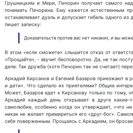
Грушницким и Мери, Печорин получает самого над
понимать Печорина. Ему кажется естественным пре
останавливает дуэль и допускает гибель одного из 
пишет записку:
Доказательств против вас нет никаких, и вы мо
В этом «если сможете» слышится отказ от ответстве
«Прощайте», - звучит бесповоротно. Да, не так пост
деле. Так дружба (хотя Печорин так не считает) пере
Аркадий Кирсанов и Евгений Базаров приезжают в р
и дети». Что сделало их приятелями? Общие интере
Может, Базаров едет к Кирсанову только по тому, ч
Аркадий каждый день открывает в друге какие-то
самолюбие, особенно когда он утверждает, «что ни
никак не желает примириться его «друг-бог». Самол
себя поверженным. Прощаясь с Аркадием, он бросае