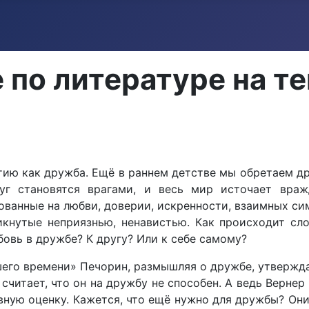
 по литературе на т
ию как дружба. Ещё в раннем детстве мы обретаем др
уг становятся врагами, и весь мир источает вра
анные на любви, доверии, искренности, взаимных симп
икнутые неприязнью, ненавистью. Как происходит с
бовь в дружбе? К другу? Или к себе самому?
го времени» Печорин, размышляя о дружбе, утверждает
 считает, что он на дружбу не способен. А ведь Верн
ную оценку. Кажется, что ещё нужно для дружбы? Они