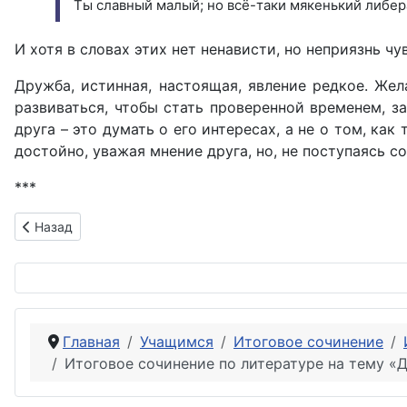
Ты славный малый; но всё-таки мякенький либе
И хотя в словах этих нет ненависти, но неприязнь чу
Дружба, истинная, настоящая, явление редкое. Же
развиваться, чтобы стать проверенной временем, за
друга – это думать о его интересах, а не о том, ка
достойно, уважая мнение друга, но, не поступаясь 
***
Предыдущий: Итоговое сочинение по литературе на тему «Ра
Назад
Главная
Учащимся
Итоговое сочинение
Итоговое сочинение по литературе на тему «