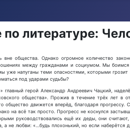
 по литературе: Чел
 вне общества. Однако огромное количество закон
тношениях между гражданами и социумом. Мы боимся
мы уже напуганы теми опасностями, которыми грозит 
оматься под ударами судьбы?
а» главный герой Александр Андреевич Чацкий, наде
овского общества». Прожив в течение трёх лет в о
что общество движется вперёд, благодаря прогрессу.
ако на всё так просто. Прогресс не коснулся застыв
рыми руководствовались ещё их деды, они считают, ч
а, а не любви: «…будь плохонький, но если наберётся 