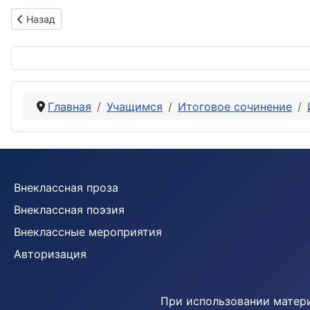
Предыдущий: Согласны ли вы с утверждением Дидро: «Мы счи
Назад
Главная
Учащимся
Итоговое сочинение
Внеклассная проза
Внеклассная поэзия
Внеклассные мероприятия
Авторизация
При использовании материа