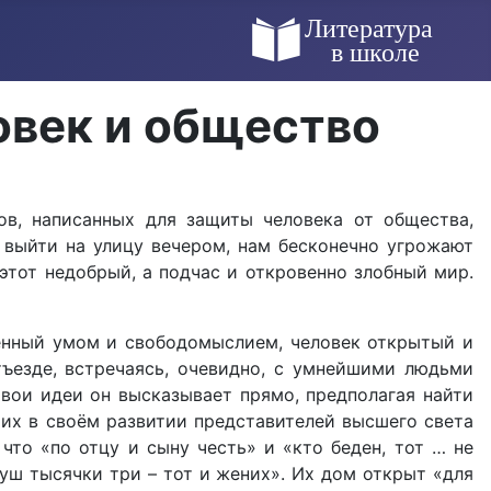
овек и общество
ов, написанных для защиты человека от общества,
 выйти на улицу вечером, нам бесконечно угрожают
этот недобрый, а подчас и откровенно злобный мир.
лённый умом и свободомыслием, человек открытый и
тъезде, встречаясь, очевидно, с умнейшими людьми
 Свои идеи он высказывает прямо, предполагая найти
ших в своём развитии представителей высшего света
то «по отцу и сыну честь» и «кто беден, тот … не
душ тысячки три – тот и жених». Их дом открыт «для