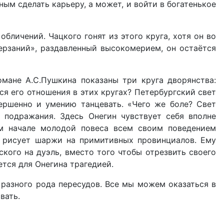
ым сделать карьеру, а может, и войти в богатенькое
бличений. Чацкого гонят из этого круга, хотя он во
ерзаний», раздавленный высокомерием, он остаётся
омане А.С.Пушкина показаны три круга дворянства:
ся его отношения в этих кругах? Петербургский свет
вершенно и умению танцевать. «Чего же боле? Свет
 подражания. Здесь Онегин чувствует себя вполне
м начале молодой повеса всем своим поведением
х рисует шаржи на примитивных провинциалов. Ему
кого на дуэль, вместо того чтобы отрезвить своего
тся для Онегина трагедией.
 разного рода пересудов. Все мы можем оказаться в
вать.