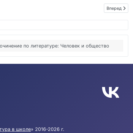
орбительно отзывались о его друге». Темы: Смелость и трусост
Следующий: 
Вперед
очинение по литературе: Человек и общество
тура в школе
» 2016-2026 г.