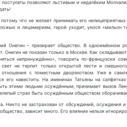
и постулаты позволяют льстивым и недалёким Молчалин
дать!
отому что не желает принимать его нелицеприятных о
ложью и лицемерием, герой уходит, унося «мильон т
ний Онегин – презирает общество. В одноимённом р
. Онегин не показан только в Москве. Как складывают
няться непринуждённо», говорить по-французски со
й свет не терпит только открытой лести и смешного
о отношения с поместным дворянством. Уже в само
ся его навестить. На именинах Татьяны на салфетка
быть этими людьми осуждённым, принимает вызов Ленс
 нелепый страх быть осуждённым обществом оборачивае
. Никто не застрахован от обсуждений, осуждения и
общество, зависит много. Его влияние нельзя игнориро