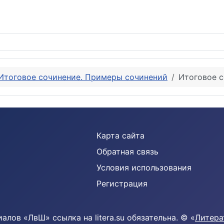
таем трусом того, кто допустил, чтобы в его присутствии оск
Итоговое сочинение. Примеры сочинений
Итоговое с
Карта сайта
Обратная связь
Условия использования
Регистрация
лов «ЛвШ» ссылка на litera.su обязательна. © «
Литера