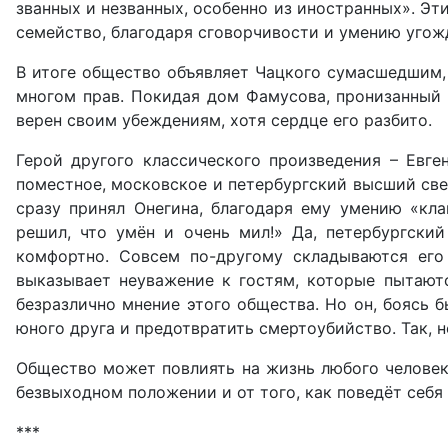
званных и незванных, особенно из иностранных». Эт
семейство, благодаря сговорчивости и умению угож
В итоге общество объявляет Чацкого сумасшедшим, п
многом прав. Покидая дом Фамусова, пронизанный 
верен своим убеждениям, хотя сердце его разбито.
Герой другого классического произведения – Евге
поместное, московское и петербургский высший свет
сразу принял Онегина, благодаря ему умению «кла
решил, что умён и очень мил!» Да, петербургски
комфортно. Совсем по-другому складываются ег
выказывает неуважение к гостям, которые пытают
безразлично мнение этого общества. Но он, боясь 
юного друга и предотвратить смертоубийство. Так,
Общество может повлиять на жизнь любого человека
безвыходном положении и от того, как поведёт себя 
***