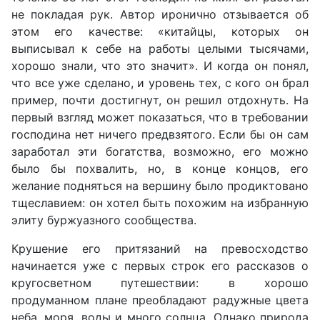
не покладая рук. Автор иронично отзывается об
этом его качестве: «китайцы, которых он
выписывал к себе на работы целыми тысячами,
хорошо знали, что это значит». И когда он понял,
что все уже сделано, и уровень тех, с кого он брал
пример, почти достигнут, он решил отдохнуть. На
первый взгляд может показаться, что в требовании
господина нет ничего предвзятого. Если бы он сам
заработал эти богатства, возможно, его можно
было бы похвалить, но, в конце концов, его
желание подняться на вершину было продиктовано
тщеславием: он хотел быть похожим на избранную
элиту буржуазного сообщества.
Крушение его притязаний на превосходство
начинается уже с первых строк его рассказов о
кругосветном путешествии: в хорошо
продуманном плане преобладают радужные цвета
неба, моря, воды и много солнца. Однако природа