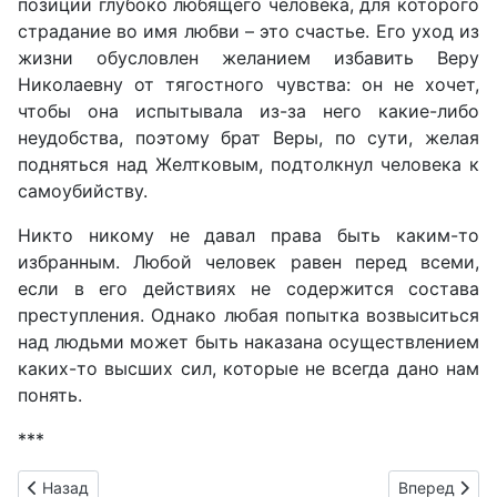
позиции глубоко любящего человека, для которого
страдание во имя любви – это счастье. Его уход из
жизни обусловлен желанием избавить Веру
Николаевну от тягостного чувства: он не хочет,
чтобы она испытывала из-за него какие-либо
неудобства, поэтому брат Веры, по сути, желая
подняться над Желтковым, подтолкнул человека к
самоубийству.
Никто никому не давал права быть каким-то
избранным. Любой человек равен перед всеми,
если в его действиях не содержится состава
преступления. Однако любая попытка возвыситься
над людьми может быть наказана осуществлением
каких-то высших сил, которые не всегда дано нам
понять.
***
Предыдущий: Какую жизненную цель можно назвать благор
Следующий: 
Назад
Вперед