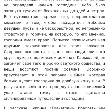
не оправдала надежд господина: небо было
затянуто тучами от бесконечных дождей и ветров.
Всё путешествие, кроме того, сопровождается
мыслями о том, чтобы насладиться любовью
девушек, пусть и не бескорыстной, но непременно
страстной и горячей, на которую, по его мнению,
господин имеет право. Попытка возвыситься над
другими заканчивается для героя плачевно.
Стараясь выглядеть так, как все люди элитного
круга, думая о возможном романе с Кармеллой, он
загоняет свое тело в броню светского общества, и
вещи восстают против хозяина. Особенно
преуспевает в этом запонка шейная, которая
больно кусает господина за дряблую кожу шеи. В
результате всех этих процедур апоплексический
удар ставит точку в столь тщательно
спланированном путешествии господина.
В рассказе Куприна «Гранатовый браслет» мы