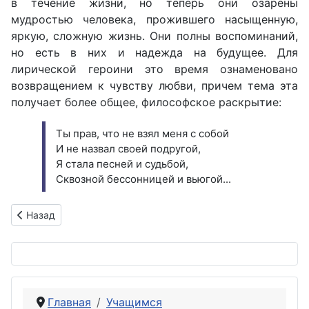
в течение жизни, но теперь они озарены
мудростью человека, прожившего насыщенную,
яркую, сложную жизнь. Они полны воспоминаний,
но есть в них и надежда на будущее. Для
лирической героини это время ознаменовано
возвращением к чувству любви, причем тема эта
получает более общее, философское раскрытие:
Ты прав, что не взял меня с собой
И не назвал своей подругой,
Я стала песней и судьбой,
Сквозной бессонницей и вьюгой...
Предыдущий: «Звезды смерти стояли над нами...» (по поэм
Назад
Главная
Учащимся