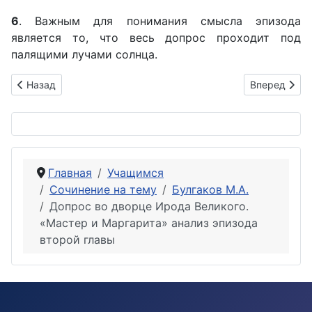
6
. Важным для понимания смысла эпизода
является то, что весь допрос проходит под
палящими лучами солнца.
Предыдущий: Ответственность за эксперимент. Реферат по
Следующий: 
Назад
Вперед
Главная
Учащимся
Сочинение на тему
Булгаков М.А.
Допрос во дворце Ирода Великого.
«Мастер и Маргарита» анализ эпизода
второй главы