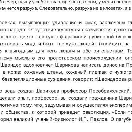
вечер, начну у себя в квартире петь хором, у меня настанет 
чнется разруха. Следовательно, разруха не в клозетах, а в 
ровках, вызывающих удивление и смех, заключены гл
ью народа. Отсутствие культуры сказывается даже во
бесного цвета галстук с фальши­вой рубиновой булавк
тствовать моде и быть «не хуже людей» («пойдите на
я к выгодным для него людям и обстоятельствам. Т
 ему мысль о его пролетарском проис­хождении, опр
Швондер вдохновляет Шарикова написать донос на Пре
, в коже: кожаные штаны, кожаный пиджак с чужого 
 безапелляционные суждения, говорит: «Швондерова р
о ведь создал Шарикова профессор Преображенский. 
делали опыт, профессор! вы создали гражданина Шар
алогично тому, что, задумывая и осуществляя экспери
и общест­ва, к которой приведет революция. «Если т
орил великий ученый-физиолог И.П. Павлов. О пагубн