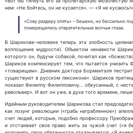
«Вот бы тяпнуть его за пролетарскую мозолистую но
нем: «Не бойтесь, он не кусается». — «Я не кусаюсь!
«Сову раздеру опять» – бешено, но бессильно по
померещились отвратительные волчьи глаза.
В Шарикове-человеке теперь эта злобность целенап
воплощение мудрости). Объектом ненависти Шарик
которого он, будучи собакой, почитал как «божеств
Ша­риков компенсирует тем, что пытается унизить Ф
«товарищем». Дневник доктора Борменталя пестрит 
существуют в русском лексиконе». Шариков претенд
показал Филиппу Филипповичу… обкусанный, с нест
револьвер». И вот он уже, в духе того времени, пише
Идейным руководителем Шарикова стал председатель
как лозунг революции («грабь награбленное») апелл
счет людей, которые, подобно профессору Преображ
и отстаивает свое право жить за чужой счет («я бе
исполнять свои обязанности отказывается: «Я воева