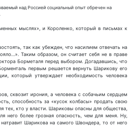
лываемый над Россией социальный опыт обречен на
.
менных мыслях», и Короленко, который в письмах к
стоять, так как убежден, что насилием отвечать на
ояло…». Таким образом, он считает себя не в праве
доктора Борметаля перед выбором. Догадавшись, что
 Борменталь пер­вым решается вернуть Шарикову его
нции, который утверждает необходимость человека
в, скво­зит ирония, а человека с собачьим сердцем
ость, способность за «кусок колбасы» продать свою
я тех, кто у власти. Шариковы опасны для общест­ва,
я него более грозная опасность, чем для меня. Ну,
ь, натравит Шарикова на самого Швондера, то от него