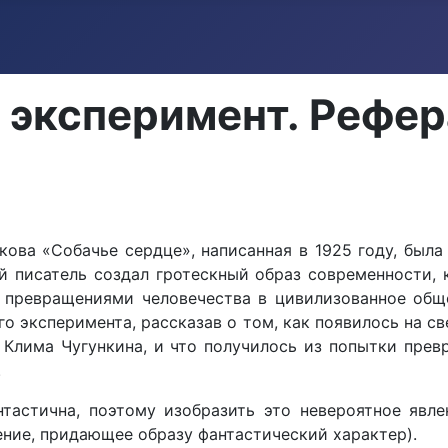
 эксперимент. Рефер
ва «Собачье сердце», написанная в 1925 году, была о
ней писатель создал гротескный образ совре­менност
превращениями человечества в цивилизованное обще
го эксперимента, расска­зав о том, как появилось на 
Клима Чугункина, и что получилось из по­пытки прев
.
тастична, поэтому изобразить это невероятное явле
ение, придающее образу фантастический характер).