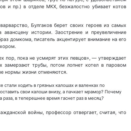
в и пр.) в отделе МКХ, безжалостно убивает котов
варварство, Булгаков берет своих героев из самых
 авансцену истории. Заострение и преувели­чение
раз домкома, писатель акцентирует внимание на его
 хором.
ех пор, пока не усмирят этих певцов», — утверждает
ах замерзают трубы, потом лопнет котел в паровом
ые нормы жизни отменяются.
е стали ходить в грязных калошах и валенках по
ставить свои калоши внизу, а пачкает мрамор? Почему
а раза, в теперешнее время гаснет раз в месяц?
ажданской войны, профессор отвергает, считая, что