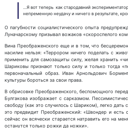
…Я вот теперь как стародавний экспериментатор
непременную неудачу и ничего в результате, кро
О пагубности социалистического опыта предупрежд
Луначарскому призывал вожаков «скороспелого комм
Вина Преображенского еще и в том, что бесцеремон
насилие нельзя: «Террором ничего поделать с живо
применить для самозащиты силу, желая хранить «чи
Ша­риковы признают только силу и только тогда «п
первоначальный образ. Иван Арнольдович Бормент
культуры бороться за свои права.
В обрисовке Преображенского, беспомощного перед 
Булгакова изобра­жает с сарказмом. Пессимистичес
свободу (как это случилось с Шари­ком), легко дать
это предвидит Преображенский: «Швондер и есть са
сейчас он всячески ста­рается натравить его на мен
останутся только рожки да ножки».