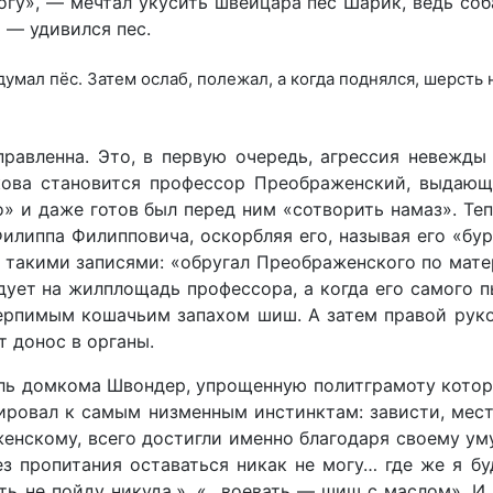
гу», — мечтал укусить швейцара пес Шарик, ведь соба
» — удивился пес.
думал пёс. Затем ослаб, полежал, а когда поднялся, шерсть 
рав­ленна. Это, в первую очередь, агрессия невежд
ова становится профессор Преображенский, выдающий
о» и даже готов был перед ним «сотворить намаз». Т
илиппа Фи­липповича, оскорбляя его, называя его «б
такими записями: «обругал Пре­ображенского по матер
ует на жилплощадь профессора, а когда его самого 
ерпимым кошачьим запахом шиш. А затем правой руко
т донос в органы.
 домкома Швондер, упрощенную политграмоту которого 
ировал к самым низменным инстинктам: зависти, мест
енскому, всего достигли именно благодаря своему уму
з пропитания оставаться никак не могу… где же я буд
ть не пойду никуда.», «…воевать — шиш с маслом». И