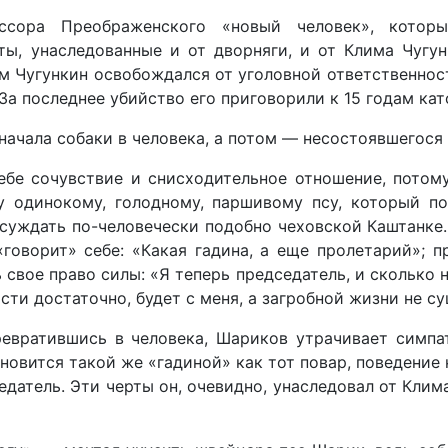
ссора Пре­ображенского «новый человек», кото
ты, унаследованные и от дворняги, и от Клима Чугу
им Чугункин освобождался от уголовной ответственнос
а последнее убийство его приговорили к 15 годам като
ачала собаки в человека, а потом — несостоявшегося 
ебе сочувствие и снисходительное отношение, потом
у одинокому, голодному, паршивому псу, который п
суждать по-человечески подобно чеховской Каштанке.
«говорит» себе: «Какая гадина, а еще пролетарий»; 
свое право силы: «Я теперь председа­тель, и сколько н
сти достаточно, будет с меня, а загробной жизни не с
евра­тившись в человека, Шариков утрачивает симпа
ановится такой же «гадиной» как тот повар, поведение
датель. Эти черты он, очевидно, унаследовал от Клим