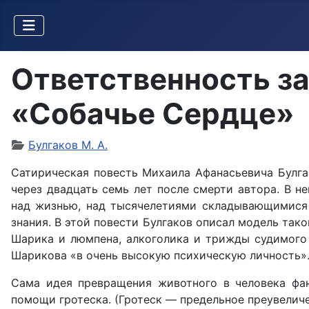
Ответственность за
«Собачье Сердце»
Булгаков М. А.
Сатирическая повесть Михаила Афанасьевича Булгако
через двадцать семь лет после смер­ти автора. В 
над жизнью, над тысячелетиями складывающимися 
знания. В этой по­вести Булгаков описал модель тако
Шарика и люмпена, алкоголика и трижды судимого 
Шарикова «в очень высокую психическую личность»
Сама идея превращения животного в человека фан
помощи гротеска. (Гротеск — предельное преувелич