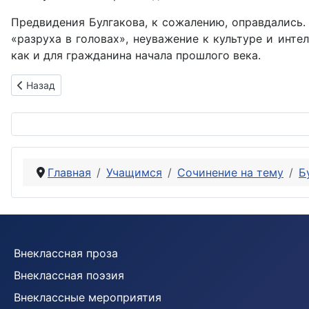
Предвидения Булгакова, к сожалению, оправдались.
«разруха в головах», не­уважение к культуре и инт
как и для гражданина начала прошлого века.
Предыдущий: Гражданская война в изображении М.А. Булга
Назад
Главная
Учащимся
Сочинение на тему
Б
Внеклассная проза
Внеклассная поэзия
Внеклассные мероприятия