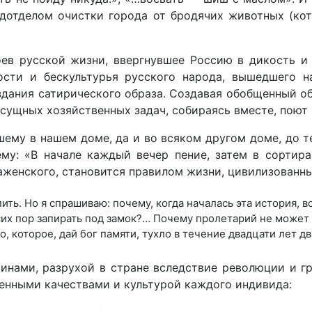
отделом очистки города от бродячих животных (кото
ев русской жизни, ввергнувшее Россию в дикость и 
сти и бескультурья русского народа, вышедшего на
дания сатирического образа. Создавая обобщенный об
ущных хозяйст­венных задач, собираясь вместе, поют
чшему в нашем доме, да и во всяком другом доме, до т
му: «В начале каждый вечер пение, затем в сортир
аженского, становится правилом жизни, цивилизованн
ть. Но я спрашиваю: почему, когда началась эта история, вс
х пор запирать под замок?… Почему пролетарий не может о
 которое, дай бог памяти, тухло в течение двадцати лет дв
нами, разрухой в стране вследствие революции и гр
енными качествами и культурой каждого индивида: