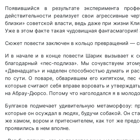
Появившийся в результате эксперимента профе
действительности реализует свои агрессивные чер
близки» советской власти, ведь даже при жизни Кл
Уже в этом факте такая чудовищная фантасмагория! З
Сюжет повести заключен в кольцо превращений — сн
И в начале и в конце повести Шарик вызывает к с
благодарный «пес-подлиза». Мы сочувствуем этом
«Двенадцать» и наделен способностью думать и рас
по сути. О поваре, обварившем его кипятком, пес 
которые считают себя вправе воровать и утверждать 
на Абрау-Дюрсо. Потому что наголодался я в молодо
Булгаков подмечает удивительную метаморфозу: пр
которые он осуждал в людях, будучи собакой. Он ст
же хамом, вором и притеснителем, как тот же предсе
проявились в нем вполне.