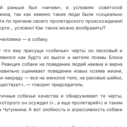
рый раньше был «ничем», в условиях советской
нкина, так как именно такие люди были «социально
ти по причине своего пролетарского происхождения!
рги... условно! Как такое можно вообразить!?
человека — в собаку.
у что ему присущи «собачьи» черты: он ласковый и
оявился как будто из вьюги и метели поэмы Блока
 Реакция собаки на поведение людей наивна и верна
правильно оценивает поведение новых хозяев жизни,
и накраду — все на женское тело, на рако­вые шейки,
уществует», — говорит председатель.
тичные собачьи качества и обнаруживает те черты,
 которого он осуждал («…а еще пролетарий») и таким
а Чугункина. А вот злобность и агрессивность собаки