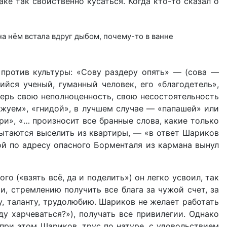
ке так свойственно кусаться. Когда кто-то сказал о
на нём встала вдруг дыбом, почему-то в ванне
ы против культуры: «Сову раздеру опять» — (сова —
ся ученый, гуманный человек, его «благодетель»,
еперь свою неполноценность, свою несостоятельность
уржуем», «гнидой», в лучшем случае — «папашей» или
и», «… произносит все бранные слова, какие только
пытаются выселить из квартиры, — «в ответ Шариков
й по адресу опасного Борменталя из кармана вынул
(«взять всё, да и поделить») он легко усвоил, так
и, стремлению получить все блага за чужой счет, за
, таланту, трудолюбию. Шариков не желает работать
у харче­ваться?»), получать все привилегии. Однако
 при этом Шариков, трус по натуре, с удовольствием