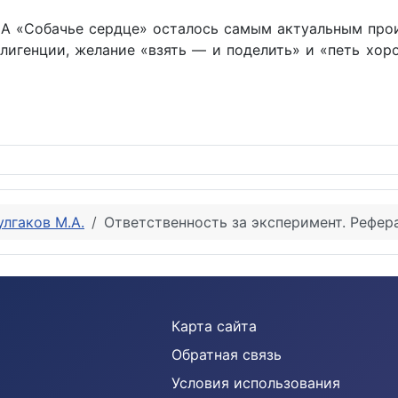
 А «Собачье сердце» осталось самым актуальным прои
еллигенции, желание «взять — и поделить» и «петь хо
кова
улгаков М.А.
Ответственность за эксперимент. Рефер
Карта сайта
Обратная связь
Условия использования