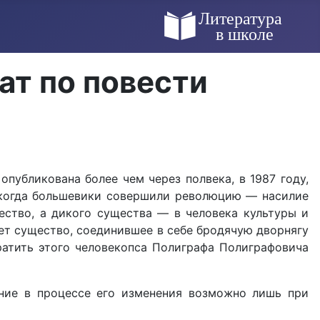
ат по повести
публикова­на более чем через полвека, в 1987 году,
и, когда большевики совершили революцию — насилие
ство, а дикого существа — в человека культуры и
свет существо, соединившее в се­бе бродячую дворнягу
ратить этого человекопса Полиграфа Полиграфовича
ние в процессе его из­менения возможно лишь при