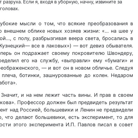
разруха. Если я, входя в уборную, начну, извините за
головах.
убокие мысли о том, что всякие преобразования в
 внешнем обли­ке новых хозяев жизни: «… на шее у
ой…, с полу, разбрызгивая веера света, бросались в
 Кузнецкий— все в лаковых») — вот девиз обывателя.
еперь он подражает сво­ему покровителю Швондеру,
еделил его на службу, «выправли» ему «бумаги» и
ображен­ского, — и вот он в новом обличье. Следуя
плеча, ботинки, зашнурованные до колен. Недаром
абота».
Значит, и на нем лежит часть вины. И прав в своем
икова». Профессор должен был предвидеть результат
мент над Россией, большевики и Ленин не предвидели
о, что делают большевики, есть эксперимент, то для
ости этого эксперимента И.П. Павлов писал в совет