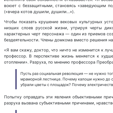
воюет с беззащитными, становясь «заведующим под
(«вчера котов душили, душили…»).
Чтобы показать крушение вековых культурных усто
низших слоев русской жизни, утрируя черты дико
характерных черт персонажа — один из приемов соз
бездеятельности. Члены домкома вместо решения нас
«Я вам скажу, доктор, что ничто не изменится к лу
профессор. В перспективе жизнь меняется к худше
отоплении». Разруха, по мнению профессора Преобр
Пусть раз социальная революция — не нужно топи
мраморной лестнице. Почему калоши нужно до си
убрали цветы с площадок? Почему электричество,
Попытку оправдать эти явления объективными причи
разруха вызвана субъективными причинами, нравств