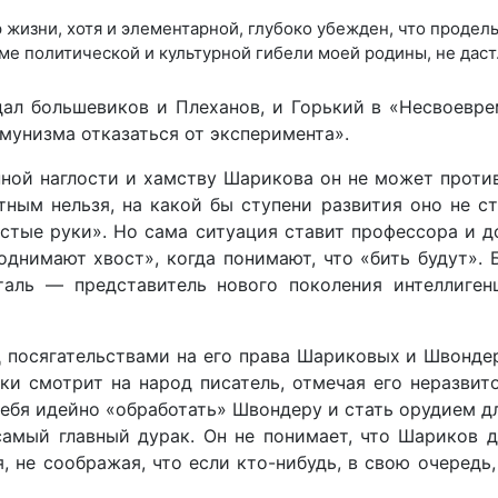
 жизни, хотя и элементарной, глубоко убежден, что проде
ме политической и культурной гибели моей родины, не даст
ал большевиков и Плеханов, и Горький в «Несвоевре
унизма отказаться от эксперимента».
ной наглости и хамству Шарикова он не может противо
тным нельзя, на какой бы ступени развития оно не ст
стые руки». Но сама ситуация ставит профессора и 
однимают хвост», когда понимают, что «бить будут».
аль — представитель нового по­коления интеллиге
по­сягательствами на его права Шариковых и Швондеро
ки смотрит на народ писатель, отмечая его неразвит
 себя идейно «обработать» Швондеру и стать орудием дл
мый главный дурак. Он не понимает, что Шариков дл
я, не соображая, что если кто-нибудь, в свою очеред