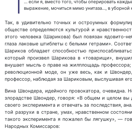
… если я, вместо того, чтобы оперировать каждый 
выражение, мочиться мимо унитаза…, в уборной на
Так, в удивительно точных и остроумных формули
обществе определяются культурой и нравственност
этого человека (Шарико­ва) был повязан ядовито-не
глаза лаковые штиблеты с белыми гетрами». Со­отве
Шари­ков обладает способностью приспосабливатьс
который произвел Шарикова в «товарищи», внушил
внушает мысль о праве на жилплощадь профессора; 
революционной моде, он уже весь, как и Швондер
профессор, наблюдая за Шариковым, выслушивая его
Вина Швондера, идейного провокатора, очевидна. Н
злорадстве Швондер, говоря: «В общем и целом вы 
своего эксперимента и отвечать за последствия, ан
той разрухи в стране, умах, нравственном состояни
такого эксперимента я пожалел бы лягушку», — гов
Народных Комиссаров: