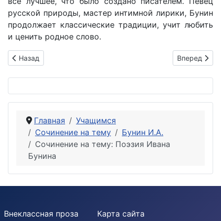
всё лучшее, что было создано писателем. Певец
русской природы, мастер интимной лирики, Бунин
продолжает классические традиции, учит любить
и ценить родное слово.
Предыдущий: Как раскрывается И.А. Буниным философская 
Следующий: 
Назад
Вперед
Главная
Учащимся
Сочинение на тему
Бунин И.А.
Сочинение на тему: Поэзия Ивана
Бунина
Внеклассная проза
Карта сайта