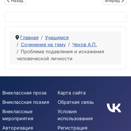
Предыдущий: Художественные особенности рассказов Чехо
Следующий: 
Назад
Вперед
Главная
Учащимся
Сочинение на тему
Чехов А.П.
Проблема подавления и искажения
человеческой личности
Внеклассная проза
Карта сайта
Внеклассная поэзия
Обратная связь
Внеклассные
Условия
мероприятия
использования
Авторизация
Регистрация