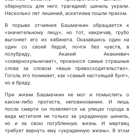
обернулось для него трагедией: шинель украли.
Несколько лет лишений, аскетизма пошли прахом.
В порыве отчаяния Башмачкин обращается к
«значительному лицу», но тот, накричав, грубо
выгоняет его из кабинета. Оказавшись один на
один со своей бедой, почти без чувств, в
полубреду, Акакий Акакиевич
«сквернохульничает», произнося самые страшные
слова за словом «ваше превосходительство».
Гоголь это понимает, как «самый настоящий бунт»,
но в бреду.
При жизни Башмачкин не мог и помыслить о
каком-либо протесте, неповиновении. И лишь
после смерти он появляется на улицах города в
виде мстителя не только за украденную шинель,
но и за свою погубленную жизнь. И мертвец
требует вернуть ему «украденную жизнь». В этом