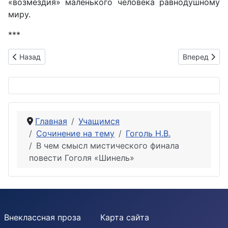
«возмездия» маленького человека равнодушному
миру.
***
Предыдущий: Почему Гоголь заканчивает «Ревизор» немой 
Следующий: 
Назад
Вперед
Главная
Учащимся
Сочинение на тему
Гоголь Н.В.
В чем смысл мистического финала
повести Гоголя «Шинель»
Внеклассная проза
Карта сайта