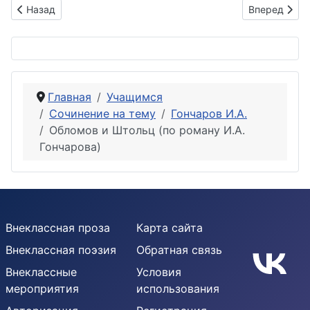
Предыдущий: Обломов и его визитёры по роману И.А. Гонча
Следующий: 
Назад
Вперед
Главная
Учащимся
Сочинение на тему
Гончаров И.А.
Обломов и Штольц (по роману И.А.
Гончарова)
Внеклассная проза
Карта сайта
Внеклассная поэзия
Обратная связь
Внеклассные
Условия
мероприятия
использования