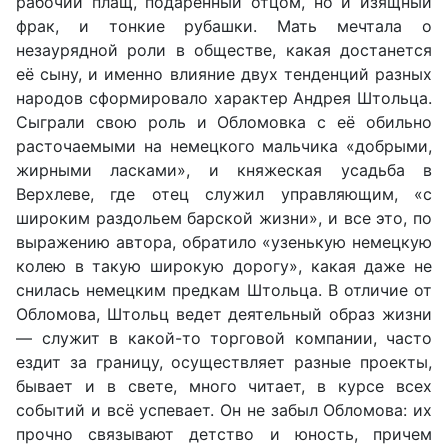
рабочий плащ, подаренный отцом, но и изящный
фрак, и тонкие рубашки. Мать мечтала о
незаурядной роли в обществе, какая достанется
её сыну, и именно влияние двух тенденций разных
народов сформировало характер Андрея Штольца.
Сыграли свою роль и Обломовка с её обильно
расточаемыми на немецкого мальчика «добрыми,
жирными ласками», и княжеская усадьба в
Верхлеве, где отец служил управляющим, «с
широким раздольем барской жизни», и все это, по
выражению автора, обратило «узенькую немецкую
колею в такую широкую дорогу», какая даже не
снилась немецким предкам Штольца. В отличие от
Обломова, Штольц ведет деятельный образ жизни
— служит в какой-то торговой компании, часто
ездит за границу, осуществляет разные проекты,
бывает и в свете, много читает, в курсе всех
событий и всё успевает. Он не забыл Обломова: их
прочно связывают детство и юность, причем