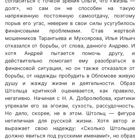
согласиться с точкой зрения Ольги, что «жизнь —
долг», но сам он не способен на такую
напряженную постоянную самоотдачу, поэтому
порыв его угас, неверие в свои силы усугубилось
финансовыми проблемами. Став жертвой
мошенников Тарантьева и Мухоярова, Илья Ильич
отказался от борьбы, от слова, данного Андрею. И
хотя Андрей пытается помочь другу, и
действительно помогает ему разобраться в
финансовой ситуации, но он также отказался от
борьбы, от надежды пробудить в Обломове живую
душу и жажду жизни и деятельности. Образ
Штольца критикой оценивается, как правило,
негативно. Начиная с Н. А. Добролюбова, критики
упрекали его за эгоизм, сухость, рассудочность.
Но дело, скорее, не в этом. Штольц — фигура
нетипичная для русской жизни. Хотя автор и
выражает свою надежду: «Сколько Штольцев
должно явиться под русскими именами!», но образ