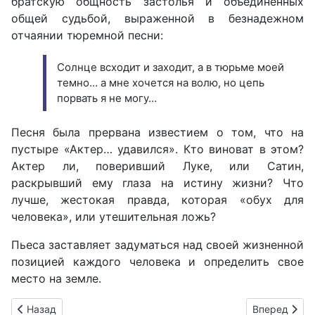
братскую общность застолья и объединенных
общей судьбой, выраженной в безнадежном
отчаянии тюремной песни:
Солнце всходит и заходит, а в тюрьме моей
темно… а мне хочется на волю, но цепь
порвать я не могу…
Песня была прервана известием о том, что на
пустыре «Актер… удавился». Кто виноват в этом?
Актер ли, поверивший Луке, или Сатин,
раскрывший ему глаза на истину жизни? Что
лучше, жестокая правда, которая «обух для
человека», или утешительная ложь?
Пьеса заставляет задуматься над своей жизненной
позицией каждого человека и определить свое
место на земле.
Предыдущий: Образ Луки в пьесе М. Горького «На дне»
Следующий: 
Назад
Вперед