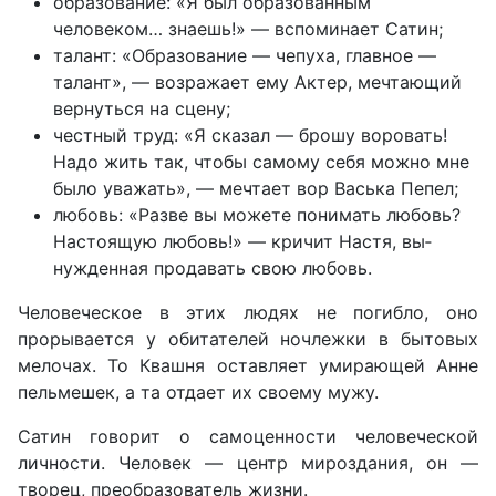
образование: «Я был образованным
человеком… зна­ешь!» — вспоминает Сатин;
талант: «Образование — чепуха, главное —
талант», — возражает ему Актер, мечтающий
вернуться на сцену;
честный труд: «Я сказал — брошу воровать!
Надо жить так, чтобы самому себя можно мне
было уважать», — мечтает вор Васька Пепел;
любовь: «Разве вы можете понимать любовь?
Настоящую любовь!» — кричит Настя, вы­
нужденная продавать свою любовь.
Человеческое в этих людях не погибло, оно
прорывается у обитателей ночлежки в бытовых
мелочах. То Квашня остав­ляет умирающей Анне
пельмешек, а та отдает их своему мужу.
Сатин говорит о самоцен­ности человеческой
личности. Человек — центр мироздания, он —
творец, преобразователь жизни.