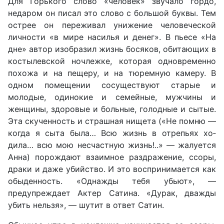
Для Горького слово «человек» звучало гордо,
недаром он пи­сал это слово с большой буквы. Тем
острее он переживал униже­ние человеческой
личности «в мире насилья и денег». В пьесе «На
дне» автор изобразил жизнь босяков, обитающих в
костылевской ночлежке, которая одновременно
похожа и на пещеру, и на тюремную камеру. В
одном помещении сосуществуют старые и
молодые, одинокие и семейные, мужчины и
женщины, здоровые и больные, голодные и сытые.
Эта скученность и страшная нище­та («Не помню —
когда я сыта была… Всю жизнь в отрепьях хо­
дила… всю мою несчастную жизнь!..» — жалуется
Анна) порож­дают взаимное раздражение, ссоры,
драки и даже убийство. И это воспринимается как
обыденность. «Однажды тебя убьют», —
предупреждает Актер Сатина. «Дурак, дважды
убить нельзя», — шутит в ответ Сатин.