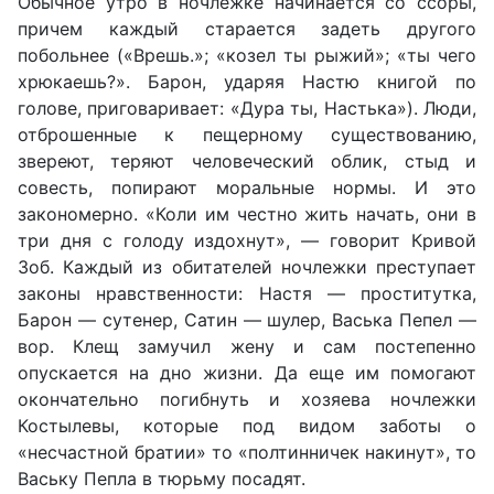
Обычное утро в ночлежке начинается со ссоры,
причем ка­ждый старается задеть другого
побольнее («Врешь.»; «козел ты рыжий»; «ты чего
хрюкаешь?». Барон, ударяя Настю кни­гой по
голове, приговаривает: «Дура ты, Настька»). Люди,
отброшенные к пещерному существованию,
звереют, теряют человеческий облик, стыд и
совесть, попирают моральные нормы. И это
закономерно. «Коли им честно жить начать, они в
три дня с голоду издохнут», — говорит Кривой
Зоб. Каждый из обитателей ночлежки преступает
законы нравственности: Настя — проститутка,
Барон — сутенер, Сатин — шулер, Васька Пепел —
вор. Клещ замучил жену и сам посте­пенно
опускается на дно жизни. Да еще им помогают
оконча­тельно погибнуть и хозяева ночлежки
Костылевы, которые под видом заботы о
«несчастной братии» то «полтинничек накинут», то
Ваську Пепла в тюрьму посадят.