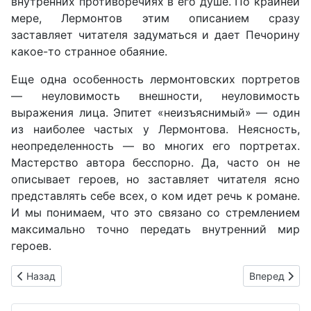
внутренних противоречиях в его душе. По крайней
мере, Лермонтов этим описанием сразу
заставляет читателя задуматься и дает Печорину
какое-то странное обаяние.
Еще одна особенность лермонтовских портретов
— неуловимость внешности, неуловимость
выражения лица. Эпитет «неизъяснимый» — один
из наиболее частых у Лермонтова. Неясность,
неопределенность — во многих его портретах.
Мастерство автора бесспорно. Да, часто он не
описывает героев, но заставляет читателя ясно
представлять себе всех, о ком идет речь к романе.
И мы понимаем, что это связано со стремлением
максимально точно передать внутренний мир
героев.
Предыдущий: Поэма М.Ю. Лермонтова «Мцыри»
Следующий: 
Назад
Вперед