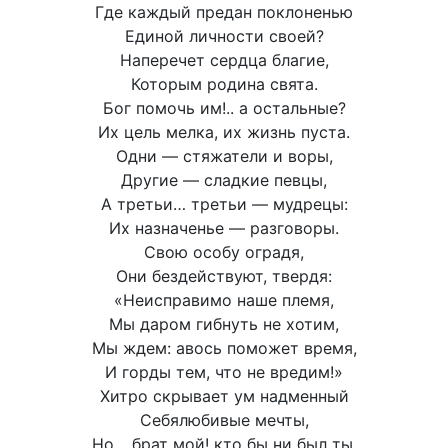
Где каждый предан поклоненью
Единой личности своей?
Наперечет сердца благие,
Которым родина свята.
Бог помочь им!.. а остальные?
Их цель мелка, их жизнь пуста.
Одни — стяжатели и воры,
Другие — сладкие певцы,
А третьи… третьи — мудрецы:
Их назначенье — разговоры.
Свою особу оградя,
Они бездействуют, твердя:
«Неисправимо наше племя,
Мы даром гибнуть не хотим,
Мы ждем: авось поможет время,
И горды тем, что не вредим!»
Хитро скрывает ум надменный
Себялюбивые мечты,
Но… брат мой! кто бы ни был ты,