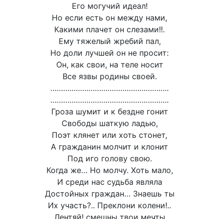
Его могучий идеал!
Но если есть он между нами,
Какими плачет он слезами!!.
Ему тяжелый жребий пал,
Но доли лучшей он не просит:
Он, как свои, на теле носит
Все язвы родины своей.
………………………………………………..
………………………………………………..
Гроза шумит и к бездне гонит
Свободы шаткую ладью,
Поэт клянет или хоть стонет,
А гражданин молчит и клонит
Под иго голову свою.
Когда же… Но молчу. Хоть мало,
И среди нас судьба являла
Достойных граждан… Знаешь ты
Их участь?.. Преклони колени!..
Лентяй! смешны твои мечты