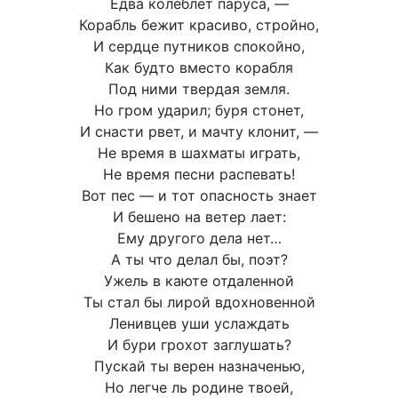
Едва колеблет паруса, —
Корабль бежит красиво, стройно,
И сердце путников спокойно,
Как будто вместо корабля
Под ними твердая земля.
Но гром ударил; буря стонет,
И снасти рвет, и мачту клонит, —
Не время в шахматы играть,
Не время песни распевать!
Вот пес — и тот опасность знает
И бешено на ветер лает:
Ему другого дела нет…
А ты что делал бы, поэт?
Ужель в каюте отдаленной
Ты стал бы лирой вдохновенной
Ленивцев уши услаждать
И бури грохот заглушать?
Пускай ты верен назначенью,
Но легче ль родине твоей,