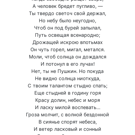
А человек бредет пугливо, —
Ты твердо светоч свой держал,
Но небу было неугодно,
Чтоб он под бурей запылал,
Путь освещая всенародно;
Дрожащей искрою впотьмах
Он чуть горел, мигал, метался.
Моли, чтоб солнца он дождался
И потонул в его лучах!
Нет, ты не Пушкин. Но покуда
Не видно солнца ниоткуда,
С твоим талантом стыдно спать;
Еще стыдней в годину горя
Красу долин, небес и моря
И ласку милой воспевать…
Гроза молчит, с волной бездонной
В сиянье спорят небеса,
И ветер ласковый и сонный