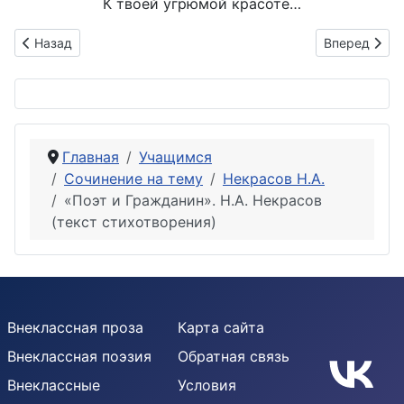
К твоей угрюмой красоте…
Предыдущий: Анализ стихотворения Некрасова «Школьник»
Следующий: 
Назад
Вперед
Главная
Учащимся
Сочинение на тему
Некрасов Н.А.
«Поэт и Гражданин». Н.А. Некрасов
(текст стихотворения)
Внеклассная проза
Карта сайта
Внеклассная поэзия
Обратная связь
Внеклассные
Условия