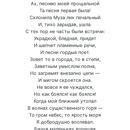
Ах, песнею моей прощальной
Та песня первая была!
Склонила Муза лик печальный
И, тихо зарыдав, ушла.
С тех пор не часты были встречи:
Украдкой, бледная, придет
И шепчет пламенные речи,
И песни гордые поет.
Зовет то в города, то в степи,
Заветным умыслом полна,
Но загремят внезапно цепи —
И мигом скроется она.
Не вовсе я ее чуждался,
Но как боялся! как боялся!
Когда мой ближний утопал
В волнах существенного горя —
То гром небес, то ярость моря
Я добродушно воспевал.
Бичуя маленьких воришек