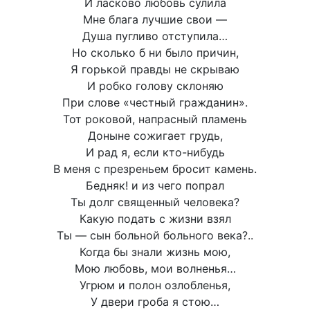
И ласково любовь сулила
Мне блага лучшие свои —
Душа пугливо отступила…
Но сколько б ни было причин,
Я горькой правды не скрываю
И робко голову склоняю
При слове «честный гражданин».
Тот роковой, напрасный пламень
Доныне сожигает грудь,
И рад я, если кто-нибудь
В меня с презреньем бросит камень.
Бедняк! и из чего попрал
Ты долг священный человека?
Какую подать с жизни взял
Ты — сын больной больного века?..
Когда бы знали жизнь мою,
Мою любовь, мои волненья…
Угрюм и полон озлобленья,
У двери гроба я стою…