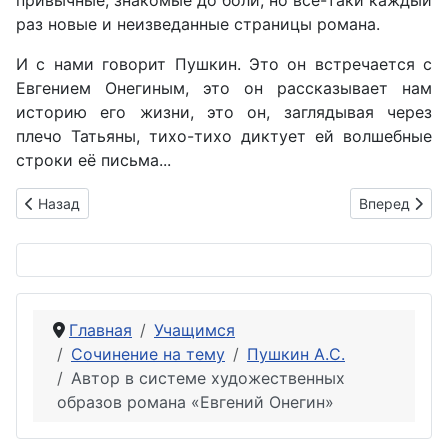
привычные, знакомые до боли, но все-таки каждый
раз новые и неизведанные страницы романа.
И с нами говорит Пушкин. Это он встречается с
Евгением Онегиным, это он рассказывает нам
историю его жизни, это он, заглядывая через
плечо Татьяны, тихо-тихо диктует ей волшебные
строки её письма...
Предыдущий: «Евгений Онегин» — «энциклопедия русской 
Следующий: 
Назад
Вперед
Главная
Учащимся
Сочинение на тему
Пушкин А.С.
Автор в системе художественных
образов романа «Евгений Онегин»