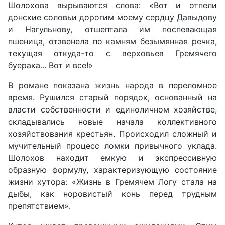
Шолохова вырываются слова: «Вот и отпели
донские соловьи дорогим моему сердцу Давыдову
и Нагульнову, отшептала им поспевающая
пшеница, отзвенела по камням безымянная речка,
текущая откуда-то с верховьев Гремячего
буерака... Вот и все!»
В романе показана жизнь народа в переломное
время. Рушился старый порядок, основанный на
власти собственности и единоличном хозяйстве,
складывались новые начала коллективного
хозяйствования крестьян. Происходил сложный и
мучительный процесс ломки привычного уклада.
Шолохов находит емкую и экспрессивную
образную формулу, характеризующую состояние
жизни хутора: «Жизнь в Гремячем Логу стала на
дыбы, как норовистый конь перед трудным
препятствием».