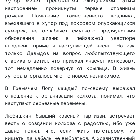
Хутор живет тревожными ожиданиями. Этим
настроением проникнуты первые страницы
романа. Появление таинственного всадника,
въехавшего в хутор под покровом опускающихся
сумерек, не ослабляет смутного предчувствия
обновления жизни: в пейзажной увертюре
выделены приметы наступающей весны. Но как
только Давыдов на вопрос любопытствующего
старика ответил, что приехал «насчет колхозов»,
тот немедленно повернул от крыльца. В жизнь
хутора вторгалось что-то новое, незнакомое.
В Гремячем Логу каждый по-своему выражал
отношение к организации колхоза, понимал, что
наступают серьезные перемены.
Любишкин, бывший красный партизан, встречает
весть о создании колхоза с радостью, ибо уже
давно понял, что, если жить по-старому, из
нищеты да кабалы не выбраться. А хозяйственный