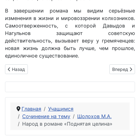
В завершении романа мы видим серьёзные
изменения в жизни и мировоззрении колхозников.
Самоотверженность, с которой Давыдов и
Нагульнов защищают советскую
действительность, вызывает веру у гремяченцев:
новая жизнь должна быть лучше, чем прошлое,
единоличное существование.
Предыдущий: Анализ эпизода «Поединок с Мюллером» расс
Следующий: 
Назад
Вперед
Главная
Учащимся
Сочинение на тему
Шолохов М.А.
Народ в романе «Поднятая целина»