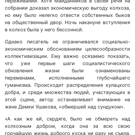
переживаний. Хотя Майданников в своей речи на
собрании доказал экономическую выгоду колхоза,
но ему было нелегко отвести собственных быков
на общественный двор. Ночь накануне вступления
в колхоз была у него бессонной.
Однако писатель не ограничивался социально-
экономическим обоснованием целесообразности
коллективизации. Ему важно осязаемо показать,
что уже первые шаги социалистического
обновления жизни были ознаменованы
переменами, исполненными глубочайшего
гуманизма. Происходит распределение кулацкого
добра, и среди множества людей, участвующих в
этой сцене, автор останавливает внимание на
жене Демки Ушакова, «обмершей над сундуком».
«А как же ей, сердяге, было не обмереть над
колхозным добром, когда она за всю свою
горчайшую жизнь доброго куска ни разу не съела,