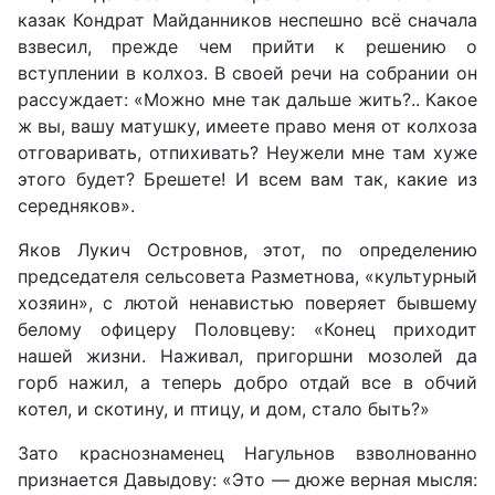
казак Кондрат Майданников неспешно всё сначала
взвесил, прежде чем прийти к решению о
вступлении в колхоз. В своей речи на собрании он
рассуждает: «Можно мне так дальше жить?.. Какое
ж вы, вашу матушку, имеете право меня от колхоза
отговаривать, отпихивать? Неужели мне там хуже
этого будет? Брешете! И всем вам так, какие из
середняков».
Яков Лукич Островнов, этот, по определению
председателя сельсовета Разметнова, «культурный
хозяин», с лютой ненавистью поверяет бывшему
белому офицеру Половцеву: «Конец приходит
нашей жизни. Наживал, пригоршни мозолей да
горб нажил, а теперь добро отдай все в обчий
котел, и скотину, и птицу, и дом, стало быть?»
Зато краснознаменец Нагульнов взволнованно
признается Давыдову: «Это — дюже верная мысля: