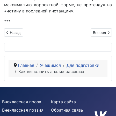
максимально корректной форме, не претендуя на
«истину в последней инстанции».
***
Предыдущий: ЭПОС. Три формы эпического жанра: малая, с
Следующий: 
Назад
Вперед
Главная
Учащимся
Для подготовки
Как выполнить анализ рассказа
Внеклассная проза
Карта сайта
Внеклассная поэзия
Обратная связь