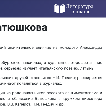
Батюшкова
ший значительное влияние на молодого Александра
ербургских пансионах, откуда вынес хорошее знание
в серьезно изучает итальянскую поэзию, латынь.
лизких друзей становится Н.И. Гнедич; расширяется
начинают появляться в журналах.
дин из родоначальников русского сентиментализма и
было и сближение Батюшкова с кружком директора
, В.В. Капнист, Н.И. Гнедич и др.