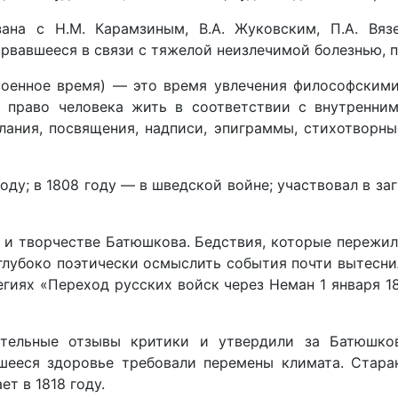
ана с Н.М. Карамзиным, В.А. Жуковским, П.А. Вя
рвавшееся в связи с тяжелой неизлечимой болезнью, п
оенное время) — это время увлечения философскими 
, право человека жить в соответствии с внутренни
лания, посвящения, надписи, эпиграммы, стихотворны
оду; в 1808 году — в шведской войне; участвовал в з
 и творчестве Батюшкова. Бедствия, которые пережила
 глубоко поэтически осмыслить события почти вытесни
гиях «Переход русских войск через Неман 1 января 18
тельные отзывы критики и утвердили за Батюшков
шееся здоровье требовали перемены климата. Стар
т в 1818 году.