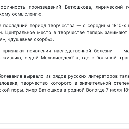
софичность произведений Батюшкова, лирический г
окому осмыслению.
 последний период творчества — с середины 1810-х 
и. Центральное место в творчестве теперь занимают
я», «душевная скорбь».
 признаки появления наследственной болезни — ма
с жизнию, седой Мельхиседек?..», где с большой тр
олевание вырвало из рядов русских литераторов тала
ловека, творчество которого в значительной степе
кой поры. Умер Батюшков в родной Вологде 7 июля 185
уры