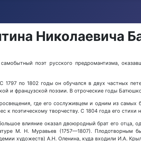
нтина Николаевича 
самобытный поэт русского предромантизма, оказав
С 1797 по 1802 годы он обучался в двух частных пет
ской и французской поэзии. В отроческие годы Батюшко
росвещения, где его сослуживцем и одним из самых б
ес к поэтическому творчеству. С 1804 года его стихи 
ольшое влияние оказал двоюродный брат его отца, о
ратуре М. Н. Муравьев (1757—1807). Плодотворным 
емии художеств) А.Н. Оленина, куда входили И.А. Крылов