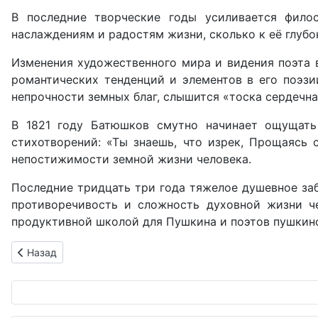
В последние творческие годы усиливается фило
наслаждениям и радостям жизни, сколько к её глуб
Изменения художественного мира и видения поэта в
романтических тенденций и элементов в его поэзи
непрочности земных благ, слышится «тоска сердечна
В 1821 году Батюшков смутно начинает ощущать
стихотворений: «Ты знаешь, что изрек, Прощаясь 
непостижимости земной жизни человека.
Последние тридцать три года тяжелое душевное заб
противоречивость и сложность духовной жизни че
продуктивной школой для Пушкина и поэтов пушкинс
Предыдущий: Читательский отзыв о произведениях литерат
Назад