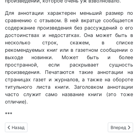
произведении, которое очень уж взволновало.
Для аннотации характерен меньший размер по
сравнению с отзывом. В ней вкратце сообщается
содержание произведения без рассуждений о его
достоинствах и недостатках. Она может быть в
несколько строк, скажем, в списке
рекомендуемых книг или в газетном сообщении о
выходе новинки. Может быть и более
пространной, если раскрывает сущность
произведения. Печатаются такие аннотации на
страницах газет и журналов, а также на обороте
титульного листа книги. Заголовком аннотации
часто служит само название книги (это тоже
отличие).
***
Предыдущий: В поисках ощущений. Эссе по повести Замяти
Следующий: 
Назад
Вперед