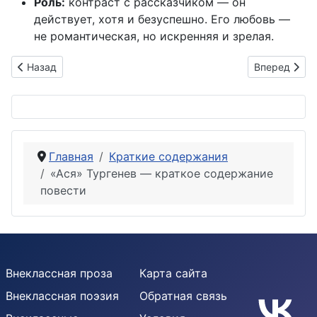
Роль:
контраст с рассказчиком — он
действует, хотя и безуспешно. Его любовь —
не романтическая, но искренняя и зрелая.
Предыдущий: Тургенев – «Первая любовь» – краткое содер
Следующий: 
Назад
Вперед
Главная
Краткие содержания
«Ася» Тургенев — краткое содержание
повести
Внеклассная проза
Карта сайта
Внеклассная поэзия
Обратная связь