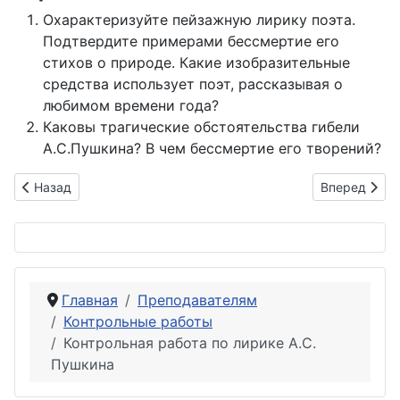
Охарактеризуйте пейзажную лирику поэта.
Подтвердите примерами бессмертие его
стихов о природе. Какие изобразительные
средства использует поэт, рассказывая о
любимом времени года?
Каковы трагические обстоятельства гибели
А.С.Пушкина? В чем бессмертие его творений?
Предыдущий: Контрольная работа по творчеству И.А.Бунина
Следующий: 
Назад
Вперед
Главная
Преподавателям
Контрольные работы
Контрольная работа по лирике А.С.
Пушкина