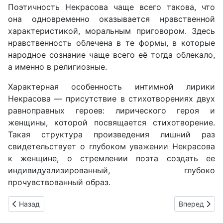
Поэтичность Некрасова чаще всего такова, что
она одновременно оказывается нравственной
характеристикой, моральным приговором. Здесь
нравственность облечена в те формы, в которые
народное сознание чаще всего её тогда облекало,
а именно в религиозные.
Характерная особенность интимной лирики
Некрасова — присутствие в стихотворениях двух
равноправных героев: лирического героя и
женщины, которой посвящается стихотворение.
Такая структура произведения лишний раз
свидетельствует о глубоком уважении Некрасова
к женщине, о стремлении поэта создать ее
индивидуализированный, глубоко
прочувствованный образ.
Предыдущий: Тема поэта и поэзии в лирике Н.А. Некрасова
Следующий: 
Назад
Вперед