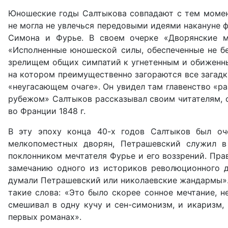
Юношеские годы Салтыкова совпадают с тем момент
не могла не увлечься передовыми идеями накануне 
Симона и Фурье. В своем очерке «Дворянские м
«Исполненные юношеской силы, обеспеченные не бе
зрелищем общих симпатий к угнетенным и обиженным
на котором преимущественно загораются все загадки
«неугасающем очаге». Он увидел там главенство «ра
рубежом» Салтыков рассказывал своим читателям, 
во Франции 1848 г.
В эту эпоху конца 40-х годов Салтыков был оч
мелкопоместных дворян, Петрашевский служил в
поклонником мечтателя Фурье и его воззрений. Пра
замечанию одного из историков революционного д
думали Петрашевский или николаевские жандармы». 
такие слова: «Это было скорее сонное мечтание, н
смешивал в одну кучу и сен-симонизм, и икаризм,
первых романах».