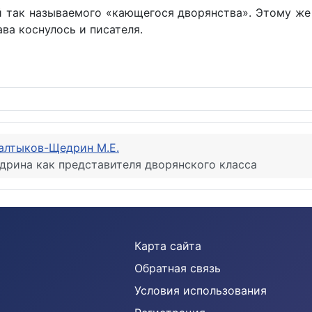
й так называемого «кающегося дворянства». Этому же
ва коснулось и писателя.
а на примере «Премудрого пискаря»
алтыков-Щедрин М.Е.
дрина как представителя дворянского класса
Карта сайта
Обратная связь
Условия использования