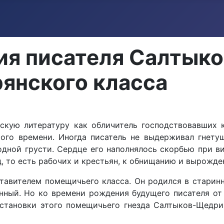
ия писателя Салтык
янского класса
кую литературу как обличитель господствовавших к
ого времени. Иногда писатель не выдерживал гнету
дной грусти. Сердце его наполнялось скорбью при в
, то есть рабочих и крестьян, к обнищанию и вырожде
авителем помещичьего класса. Он родился в старинн
нный. Но ко времени рождения будущего писателя от 
становки этого помещичьего гнезда Салтыков-Щедри