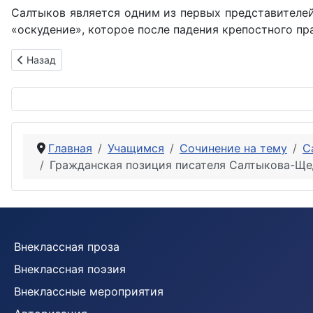
Салтыков является одним из первых представителе
«оскудение», которое после падения крепостного пра
Предыдущий: Жанр сказки в творчестве Салтыкова-Щедрин
Назад
Главная
Учащимся
Сочинение на тему
С
Гражданская позиция писателя Салтыкова-Ще
Внеклассная проза
Внеклассная поэзия
Внеклассные мероприятия