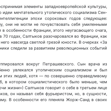
оспринимая элементы западноевропейской культуры,
о идеи мечтательного утопического социализма Сен-
нтеллигенции эпохи сороковых годов следующее:
у, они не могли не почувствовать себя умиленными
 в особенности Франции, этого неугасающего очага,
в 70 годах, Салтыков разочаровался во Франции, как
него навсегда светлой грезой юности. В очерках «За
нники следили за развитием революционных событий
ппировался вокруг Петрашевского. Сын врача из
бенно увлекался утопическим социализмом и был
ом этих людей, хотя — по совершенно справедливому
б, в котором социалистического было меньше, чем
чи жизни») Салтыков говорит о себе в третьем лице
ков, он называл себя фурьеристом, но, в сущности,
зму. В особенности его пленяла Жорж-Cанд в своих