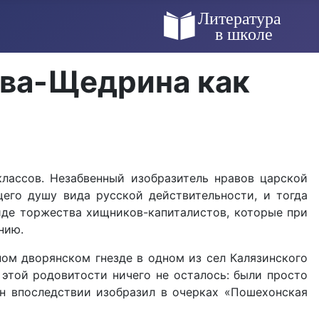
ова-Щедрина как
лассов. Незабвенный изобразитель нравов царской
щего душу вида русской действительности, и тогда
иде торжества хищников-капиталистов, которые при
нию.
ом дворянском гнезде в одном из сел Калязинского
этой родовитости ничего не осталось: были просто
н впоследствии изобразил в очерках «Пошехонская