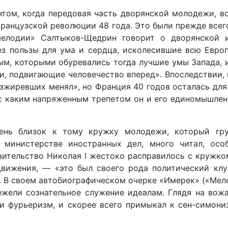
ом, когда передовая часть дворянской молодежи, в
французской революции 48 года. Это были прежде всег
елодии» Салтыков-Щедрин говорит о дворянской и
з пользы для ума и сердца, исколесившие всю Европ
, которыми обуревались тогда лучшие умы Запада, и
, подвигающие человечество вперед». Впоследствии, 
зжиревших менял», но Франция 40 годов осталась для 
с каким напряженным трепетом он и его единомышле
ень близок к тому кружку молодежи, который гру
 министерстве иностранных дел, много читал, осо
вительство Николая I жестоко расправилось с кружк
вижения, — «это был своего рода политический клу
В своем автобиографическом очерке «Имерек» («Мело
ежели сознательное служение идеалам. Глядя на вожа
 и фурьеризм, и скорее всего примыкал к сен-симони