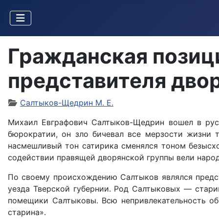
Гражданская позиц
представителя двор
Салтыков-Щедрин М. Е.
Михаил Евграфович Салтыков-Щедрин вошел в русс
бюрократии, он зло бичевал все мерзости жизни т
насмешливый тон сатирика сменялся тоном безысхо
содействии правящей дворянской группы вели народ
По своему происхождению Салтыков являлся предст
уезда Тверской губернии. Род Салтыковых — стари
помещики Салтыковы. Всю непривлекательность об
старина».