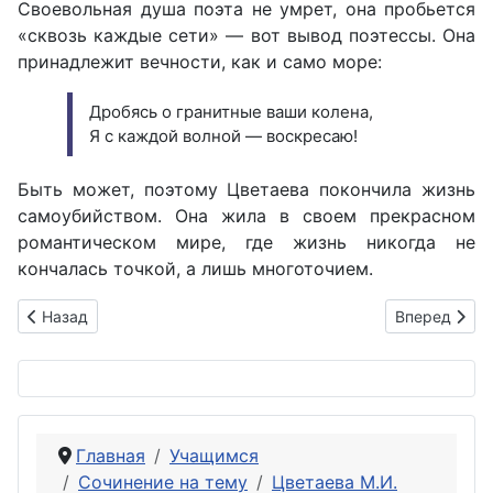
Своевольная душа поэта не умрет, она пробьется
«сквозь каждые сети» — вот вывод поэтессы. Она
принадлежит вечности, как и само море:
Дробясь о гранитные ваши колена,
Я с каждой волной — воскресаю!
Быть может, поэтому Цветаева покончила жизнь
самоубийством. Она жила в своем прекрасном
романтическом мире, где жизнь никогда не
кончалась точкой, а лишь многоточием.
Предыдущий: Патриотическая тема в лирике Цветаевой (на 
Следующий: 
Назад
Вперед
Главная
Учащимся
Сочинение на тему
Цветаева М.И.