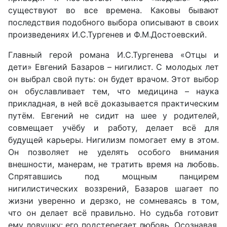
существуют во все времена. Каковы бывают
последствия подобного выбора описывают в своих
произведениях И.С.Тургенев и Ф.М.Достоевский.
Главный герой романа И.С.Тургенева «Отцы и
дети» Евгений Базаров – нигилист. С молодых лет
он выбрал свой путь: он будет врачом. Этот выбор
он обуславливает тем, что медицина – наука
прикладная, в ней всё доказывается практическим
путём. Евгений не сидит на шее у родителей,
совмещает учёбу и работу, делает всё для
будущей карьеры. Нигилизм помогает ему в этом.
Он позволяет не уделять особого внимания
внешности, манерам, не тратить время на любовь.
Спрятавшись под мощным панцирем
нигилистических воззрений, Базаров шагает по
жизни уверенно и дерзко, не сомневаясь в том,
что он делает всё правильно. Но судьба готовит
ему ловушку: его подстерегает любовь. Осознавая,