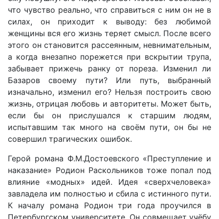
что чувство реально, что справиться с ним он не в
силах, он приходит к выводу: без любимой
женщины вся его жизнь теряет смысл. После всего
этого он становится рассеянным, невнимательным,
а когда внезапно порежется при вскрытии трупа,
забывает прижечь ранку от пореза. Изменил ли
Базаров своему пути? Или путь, выбранный
изначально, изменил его? Нельзя построить свою
жизнь, отрицая любовь и авторитеты. Может быть,
если бы он прислушался к старшим людям,
испытавшим так много на своём пути, он бы не
совершил трагических ошибок.
Герой романа Ф.М.Достоевского «Преступление и
наказание» Родион Раскольников тоже попал под
влияние «модных» идей. Идея «сверхчеловека»
завладела им полностью и сбила с истинного пути.
К началу романа Родион три года проучился в
Петербургском университете. Он совмещает учёбу