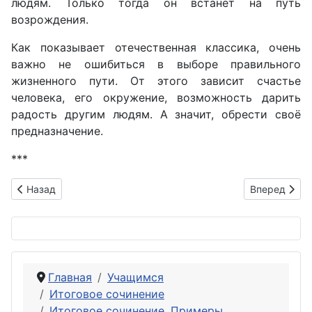
людям. Только тогда он встанет на путь
возрождения.
Как показывает отечественная классика, очень
важно не ошибиться в выборе правильного
жизненного пути. От этого зависит счастье
человека, его окружение, возможность дарить
радость другим людям. А значит, обрести своё
предназначение.
***
Предыдущий: Всегда ли внутренний мир соответствует внеш
Следующий: 
Назад
Вперед
Главная
Учащимся
Итоговое сочинение
Итоговое сочинение. Примеры