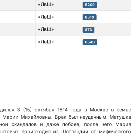
«ЛвШ»
5209
«ЛвШ»
8510
«ЛвШ»
873
«ЛвШ»
6540
дился 3 (15) октября 1814 года в Москве в семье
х Марии Михайловны. Брак был неудачным. Матушка
ной скандалов и даже побоев, после чего Мария
онтовых происходил из Шотландии от мифического