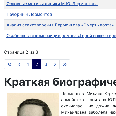
Основные мотивы лирики М.Ю. Лермонтова
Печорин и Лермонтов
Анализ стихотворения Лермонтова «Смерть поэта»
Особенности композиции романа «Герой нашего вр
Материалы
Страница 2 из 3
1
2
3
Краткая биографич
Лермонтов Михаил Юрьев
армейского капитана Ю.
скончалась, не дожив 
Михайловна заболела ча