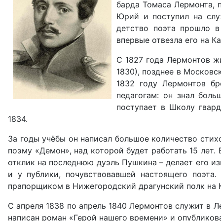
барда Томаса Лермонта, п
Юрий и поступил на слу
детство поэта прошло в
впервые отвезла его на Ка
С 1827 года Лермонтов ж
1830), позднее в Московс
1832 году Лермонтов бр
педагогам: он знал боль
поступает в Школу гвар
1834.
За годы учёбы он написал большое количество стихо
поэму «Демон», над которой будет работать 15 лет. 
отклик на последнюю дуэль Пушкина – делает его из
и у публики, почувствовавшей настоящего поэта.
прапорщиком в Нижегородский драгунский полк на К
С апреля 1838 по апрель 1840 Лермонтов служит в Л
написан роман «Герой нашего времени» и опубликова