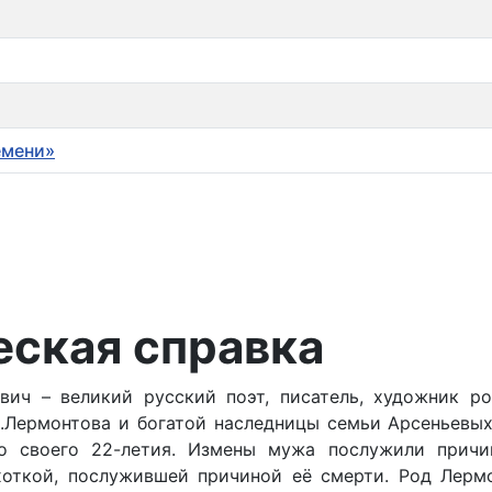
емени»
еская справка
ич – великий русский поэт, писатель, художник ро
П.Лермонтова и богатой наследницы семьи Арсеньевы
до своего 22-летия. Измены мужа послужили причи
хоткой, послужившей причиной её смерти. Род Лерм