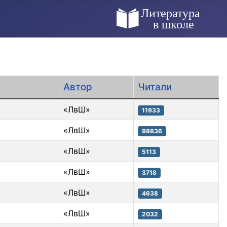
Автор
Читали
«ЛвШ»
11933
«ЛвШ»
98836
«ЛвШ»
5113
«ЛвШ»
3718
«ЛвШ»
4638
«ЛвШ»
2032