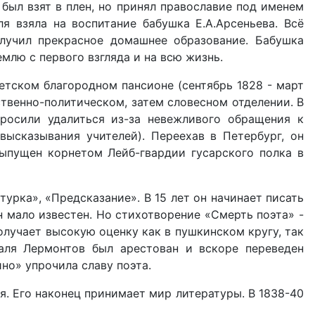
 был взят в плен, но принял православие под именем
 взяла на воспитание бабушка Е.А.Арсеньева. Всё
лучил прекрасное домашнее образование. Бабушка
емлю с первого взгляда и на всю жизнь.
етском благородном пансионе (сентябрь 1828 - март
ственно-политическом, затем словесном отделении. В
просили удалиться из-за невежливого обращения к
высказывания учителей). Переехав в Петербург, он
ыпущен корнетом Лейб-гвардии гусарского полка в
урка», «Предсказание». В 15 лет он начинает писать
он мало известен. Но стихотворение «Смерть поэта» -
олучает высокую оценку как в пушкинском кругу, так
раля Лермонтов был арестован и вскоре переведен
но» упрочила славу поэта.
я. Его наконец принимает мир литературы. В 1838-40