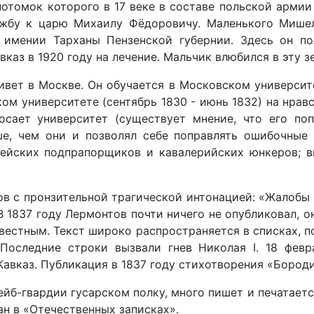
отомок которого в 17 веке в составе польской армии
жбу к царю Михаилу Фёдоровичу. Маленького Мишеля
 имении Тарханы Пензенской губернии. Здесь он по
вказ в 1920 году на лечение. Мальчик влюбился в эту з
ивет в Москве. Он обучается в Московском университ
ком университете (сентябрь 1830 - июнь 1832) на нрав
осает университет (существует мнение, что его по
ше, чем они и позволял себе поправлять ошибочные 
дейских подпрапорщиков и кавалерийских юнкеров; в
в с пронзительной трагической интонацией: «Жалобы т
В 1837 году Лермонтов почти ничего не опубликовал, 
вестным. Текст широко распространяется в списках, п
 Последние строки вызвали гнев Николая I. 18 фев
авказ. Публикация в 1837 году стихотворения «Бороди
ейб-гвардии гусарском полку, много пишет и печатаетс
н в «Отечественных записках».