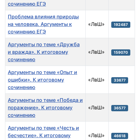
сочинению ЕГЭ
Проблема влияния природы
на человека. Аргументы к
«ЛвШ»
192487
сочинению ЕГЭ
Аргументы по теме «Дружба
и вражда». К итоговому
«ЛвШ»
159070
сочинению
Аргументы по теме «Опыт и
ошибки». К итоговому
«ЛвШ»
33677
сочинению
Аргументы по теме «Победа и
поражение». К итоговому
«ЛвШ»
36577
сочинению
Аргументы по теме «Честь и
бесчестие». К итоговому
«ЛвШ»
46618