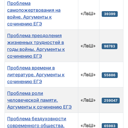
Проблема
самопожертвования на
«ЛвШ»
39399
войне. Аргументы к
сочинению ЕГЭ
Проблема преодоления
жизненных трудностей в
«ЛвШ»
98783
годы войны. Аргументы к
сочинению ЕГЭ
Проблема времени в
литературе. Аргументы к
«ЛвШ»
55886
сочинению ЕГЭ
Проблема роли
человеческой памяти.
«ЛвШ»
259047
Аргументы к сочинению ЕГЭ
Проблема бездуховности
современного общества.
«ЛвШ»
65983