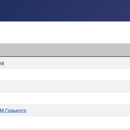
на
 М.Горького