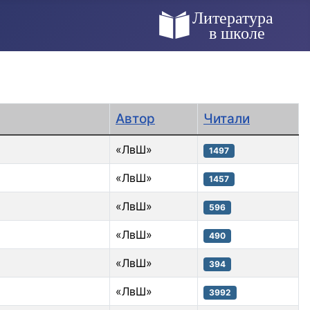
Автор
Читали
«ЛвШ»
1497
«ЛвШ»
1457
«ЛвШ»
596
«ЛвШ»
490
«ЛвШ»
394
«ЛвШ»
3992