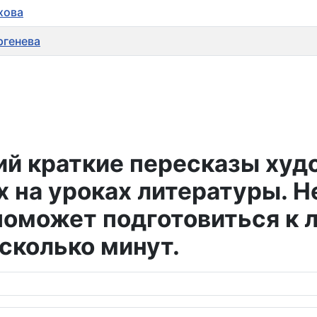
хова
ргенева
ий краткие пересказы ху
 на уроках литературы. Н
оможет подготовиться к л
сколько минут.