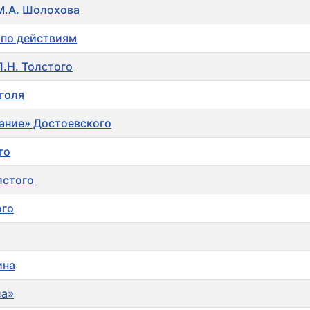
 М.А. Шолохова
 по действиям
.Н. Толстого
голя
ание» Достоевского
го
лстого
ого
ина
ла»