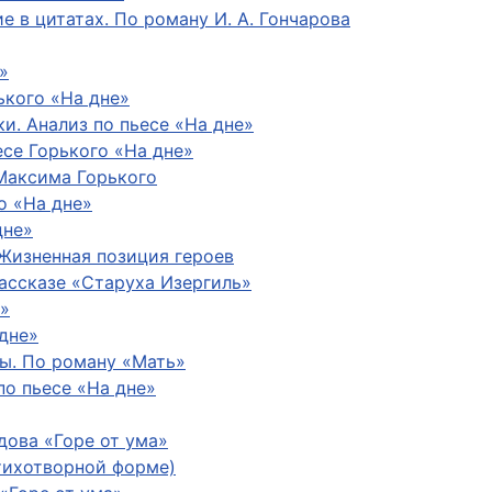
 в цитатах. По роману И. А. Гончарова
»
ького «На дне»
и. Анализ по пьесе «На дне»
есе Горького «На дне»
Максима Горького
о «На дне»
дне»
 Жизненная позиция героев
ассказе «Старуха Изергиль»
е»
дне»
ы. По роману «Мать»
по пьесе «На дне»
дова «Горе от ума»
стихотворной форме)