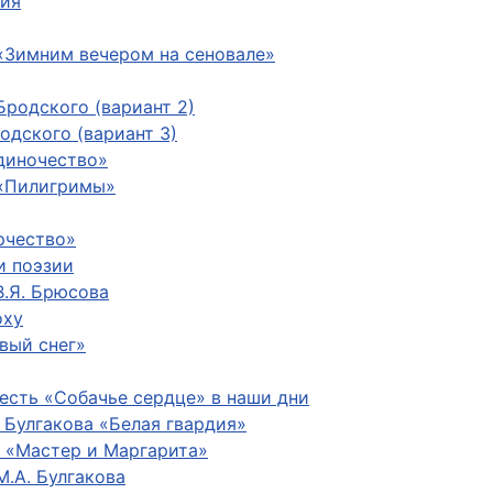
ния
«Зимним вечером на сеновале»
Бродского (вариант 2)
одского (вариант 3)
диночество»
 «Пилигримы»
рчество»
и поэзии
В.Я. Брюсова
оху
вый снег»
весть «Собачье сердце» в наши дни
 Булгакова «Белая гвардия»
е «Мастер и Маргарита»
.А. Булгакова