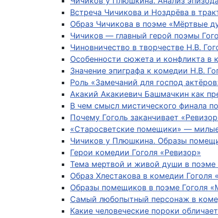
Чичиков у Плюшкина. Анализ эпизод
Встреча Чичикова и Ноздрёва в тра
Образ Чичикова в поэме «Мёртвые д
Чичиков — главный герой поэмы Гог
Чиновничество в творчестве Н.В. Гог
Особенности сюжета и конфликта в 
Значение эпиграфа к комедии Н.В. Го
Роль «Замечаний для господ актёров
Акакий Акакиевич Башмачкин как пр
В чем смысл мистического финала п
Почему Гоголь заканчивает «Ревизор
«Старосветские помещики» — милые
Чичиков у Плюшкина. Образы помещ
Герои комедии Гоголя «Ревизор»
Тема мертвой и живой души в поэме 
Образ Хлестакова в комедии Гоголя 
Образы помещиков в поэме Гоголя 
Самый любопытный персонаж в коме
Какие человеческие пороки обличает