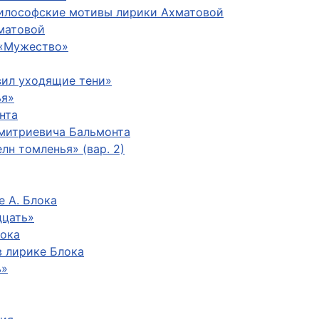
Философские мотивы лирики Ахматовой
хматовой
 «Мужество»
вил уходящие тени»
ья»
нта
митриевича Бальмонта
лн томленья» (вар. 2)
 А. Блока
дцать»
лока
 лирике Блока
ь»