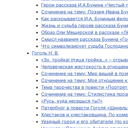
Герои рассказа И.А.Бунина «Чистый 
Сочинение на тему: Поэзия Ивана Бу
Как раскрывается И.А. Буниным фило
Жизнь и судьба героев рассказа Бун
Образ Оли Мещерской в рассказе «Л
Смысл названия рассказа Бунина «Г
Что символизирует судьба Господин
Гоголь Н. В.
«Эх, тройка! птица тройка...» – отр
Человеческая жестокость в отношен
Сочинение на тему: Мир вещей в по
Сочинение на тему: Мое отношение 
Тема творчества в повести «Портрет
Сочинение на тему: Стилистика проз
«Русь, куда несешься ты?»
Петербург в повести Гоголя «Шинель
Хлестаков и хлестаковщина. По коме
Уездный город и его обитатели (по к