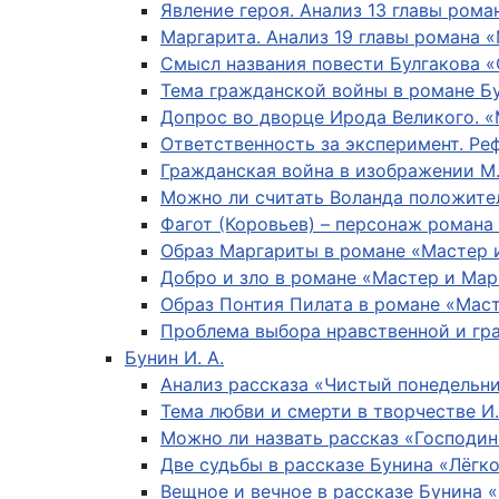
Явление героя. Анализ 13 главы ром
Маргарита. Анализ 19 главы романа 
Смысл названия повести Булгакова «
Тема гражданской войны в романе Бу
Допрос во дворце Ирода Великого. «
Ответственность за эксперимент. Ре
Гражданская война в изображении М.
Можно ли считать Воланда положите
Фагот (Коровьев) – персонаж романа
Образ Маргариты в романе «Мастер 
Добро и зло в романе «Мастер и Мар
Образ Понтия Пилата в романе «Мас
Проблема выбора нравственной и гр
Бунин И. А.
Анализ рассказа «Чистый понедельн
Тема любви и смерти в творчестве И
Можно ли назвать рассказ «Господи
Две судьбы в рассказе Бунина «Лёгк
Вещное и вечное в рассказе Бунина 