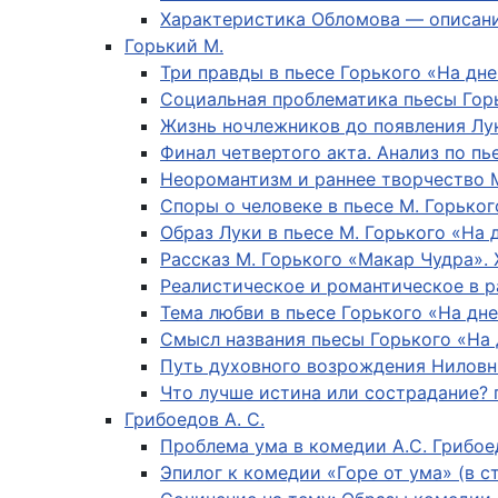
Характеристика Обломова — описание
Горький М.
Три правды в пьесе Горького «На дне
Социальная проблематика пьесы Гор
Жизнь ночлежников до появления Лук
Финал четвертого акта. Анализ по пь
Неоромантизм и раннее творчество 
Споры о человеке в пьесе М. Горьког
Образ Луки в пьесе М. Горького «На 
Рассказ М. Горького «Макар Чудра».
Реалистическое и романтическое в р
Тема любви в пьесе Горького «На дн
Смысл названия пьесы Горького «На 
Путь духовного возрождения Ниловн
Что лучше истина или сострадание? 
Грибоедов А. С.
Проблема ума в комедии А.С. Грибое
Эпилог к комедии «Горе от ума» (в 