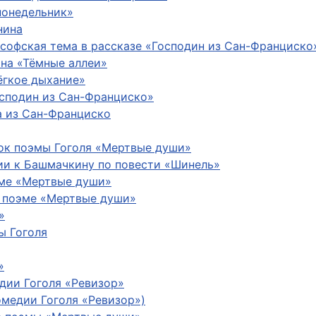
понедельник»
нина
софская тема в рассказе «Господин из Сан-Франциско
ина «Тёмные аллеи»
ёгкое дыхание»
осподин из Сан-Франциско»
а из Сан-Франциско
ывок поэмы Гоголя «Мертвые души»
ии к Башмачкину по повести «Шинель»
эме «Мертвые души»
к поэме «Мертвые души»
»
ы Гоголя
»
дии Гоголя «Ревизор»
омедии Гоголя «Ревизор»)