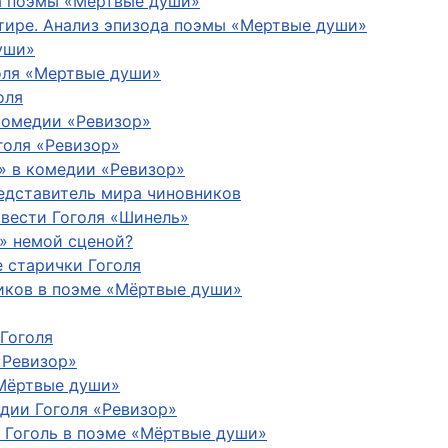
а поэмы «Мертвые души»
ктире. Анализ эпизода поэмы «Мертвые души»
уши»
оля «Мертвые души»
оля
комедии «Ревизор»
голя «Ревизор»
» в комедии «Ревизор»
едставитель мира чиновников
овести Гоголя «Шинель»
» немой сценой?
 старички Гоголя
иков в поэме «Мёртвые души»
Гоголя
«Ревизор»
«Мёртвые души»
дии Гоголя «Ревизор»
 Гоголь в поэме «Мёртвые души»