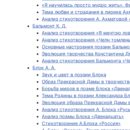
«Я научилась просто мудро жить». 
Тема любви и страдания в лирике А
Анализ стихотворения А. Ахматовой
Бальмонт К. Д.
Анализ стихотворения «Я мечтою ло
Анализ стихотворения «Челн томлен
Основные настроения поэзии Бальмо
Эволюция творчества Константина Д
Анализ стихотворения Бальмонта «Че
Блок А. А.
Звук и цвет в поэзии Блока
Образ Прекрасной Дамы в творчестве
Борьба миров в поэме Блока «Двена
Тема Родины в поэзии Александра Б
Эволюция образа Прекрасной Дамы в
Анализ стихотворения А. Блока «Рус
Анализ поэмы Блока «Двенадцать»
Стихотворение А.Блока «Россия»