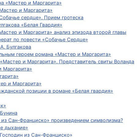
ана «Мастер и Маргарита»
«Мастер и Маргарита»
Собачье сердце». Прием гротеска
лгакова «Белая Гвардия»
Мастер и Маргарита» анализ эпизода второй главы
ферат по повести «Собачье Сердце»
А. Булгакова
льным героем романа «Мастер и Маргарита»
 «Мастер и Маргарита». Представитель свиты Воланда
и Маргарита»
гарита»
тер и Маргарита»
ажданской позиции в романе «Белая гвардия»
ик»
.Бунина
н из Сан-Франциско» произведением символизма?
ое дыхание»
«Господин из Сан-Франциско»