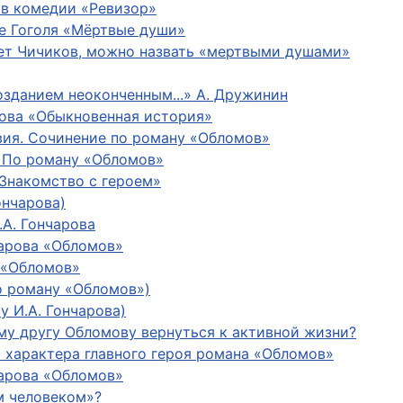
 в комедии «Ревизор»
ме Гоголя «Мёртвые души»
ет Чичиков, можно назвать «мертвыми душами»
озданием неоконченным...» А. Дружинин
ова «Обыкновенная история»
вия. Сочинение по роману «Обломов»
. По роману «Обломов»
«Знакомство с героем»
ончарова)
.А. Гончарова
арова «Обломов»
 «Обломов»
о роману «Обломов»)
 И.А. Гончарова)
му другу Обломову вернуться к активной жизни?
и характера главного героя романа «Обломов»
чарова «Обломов»
м человеком»?